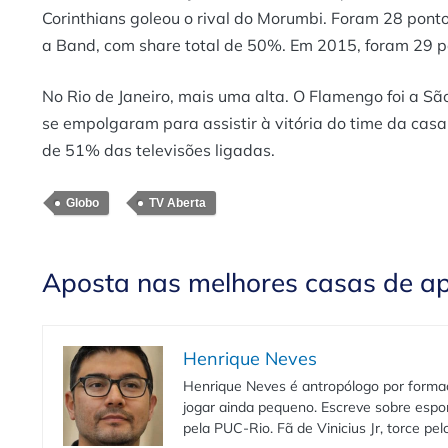
Corinthians goleou o rival do Morumbi. Foram 28 pont
a Band, com share total de 50%. Em 2015, foram 29 po
No Rio de Janeiro, mais uma alta. O Flamengo foi a São
se empolgaram para assistir à vitória do time da cas
de 51% das televisões ligadas.
Globo
TV Aberta
Aposta nas melhores casas de a
Henrique Neves
Henrique Neves é antropólogo por formaç
jogar ainda pequeno. Escreve sobre espo
pela PUC-Rio. Fã de Vinicius Jr, torce pe