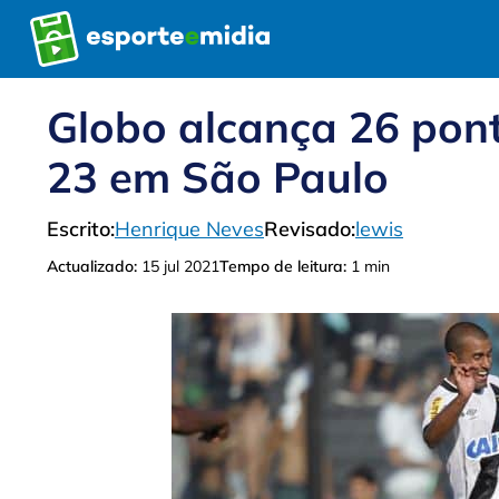
Pular
para
o
conteúdo
Globo alcança 26 pont
23 em São Paulo
Escrito:
Henrique Neves
Revisado:
lewis
Actualizado:
15 jul 2021
Tempo de leitura:
1 min