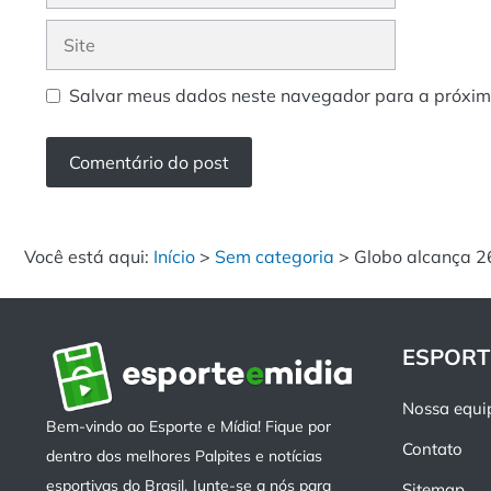
mail
Site
Salvar meus dados neste navegador para a próxim
Você está aqui:
Início
>
Sem categoria
>
Globo alcança 2
ESPORT
Nossa equi
Bem-vindo ao Esporte e Mídia! Fique por
Contato
dentro dos melhores Palpites e notícias
esportivas do Brasil. Junte-se a nós para
Sitemap