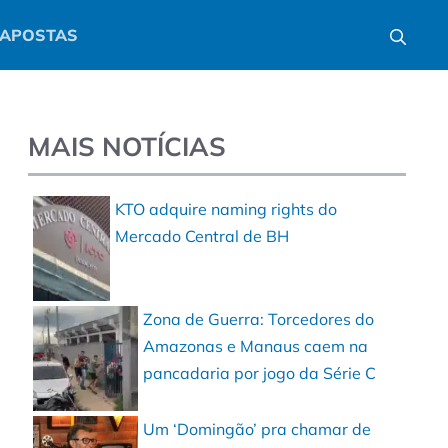
APOSTAS
MAIS NOTÍCIAS
KTO adquire naming rights do
Mercado Central de BH
Zona de Guerra: Torcedores do
Amazonas e Manaus caem na
pancadaria por jogo da Série C
Um ‘Domingão’ pra chamar de