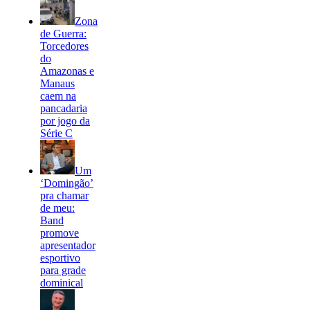
Zona
de Guerra:
Torcedores
do
Amazonas e
Manaus
caem na
pancadaria
por jogo da
Série C
Um
‘Domingão’
pra chamar
de meu:
Band
promove
apresentador
esportivo
para grade
dominical