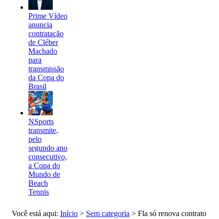
Prime Vídeo
anuncia
contratação
de Cléber
Machado
para
transmissão
da Copa do
Brasil
NSports
transmite,
pelo
segundo ano
consecutivo,
a Copa do
Mundo de
Beach
Tennis
Você está aqui:
Início
>
Sem categoria
>
Fla só renova contrato