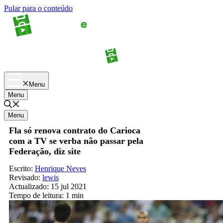
Pular para o conteúdo
Apostas
Palpites
Menu
Menu
Menu
Fla só renova contrato do Carioca
com a TV se verba não passar pela
Federação, diz site
Escrito:
Henrique Neves
Revisado:
lewis
Actualizado:
15 jul 2021
Tempo de leitura:
1 min