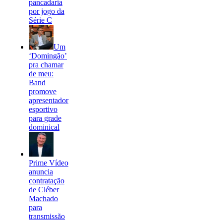
pancadaria
por jogo da
Série C
Um
‘Domingão’
pra chamar
de meu:
Band
promove
apresentador
esportivo
para grade
dominical
Prime Vídeo
anuncia
contratação
de Cléber
Machado
para
transmissão