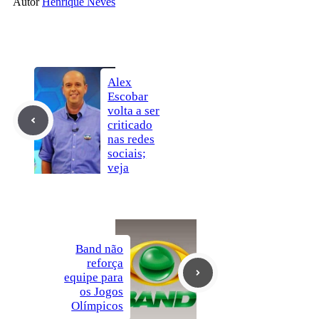
Autor
Henrique Neves
Alex
Escobar
volta a ser
criticado
nas redes
sociais;
veja
Band não
reforça
equipe para
os Jogos
Olímpicos