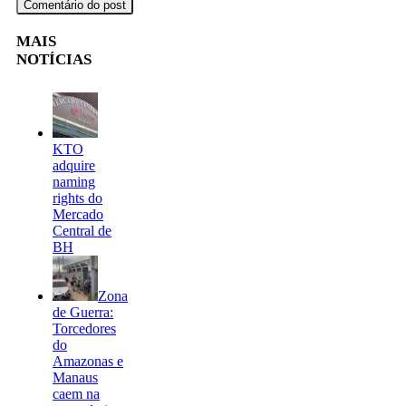
MAIS
NOTÍCIAS
KTO
adquire
naming
rights do
Mercado
Central de
BH
Zona
de Guerra:
Torcedores
do
Amazonas e
Manaus
caem na