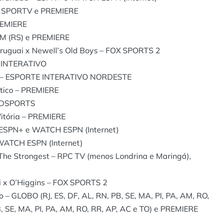
 – SPORTV e PREMIERE
REMIERE
OM (RS) e PREMIERE
Uruguai x Newell’s Old Boys – FOX SPORTS 2
E INTERATIVO
ca – ESPORTE INTERATIVO NORDESTE
tico – PREMIERE
ANDSPORTS
itória – PREMIERE
 ESPN+ e WATCH ESPN (Internet)
WATCH ESPN (Internet)
 The Strongest – RPC TV (menos Londrina e Maringá),
i x O’Higgins – FOX SPORTS 2
 GLOBO (RJ, ES, DF, AL, RN, PB, SE, MA, PI, PA, AM, RO,
B, SE, MA, PI, PA, AM, RO, RR, AP, AC e TO) e PREMIERE