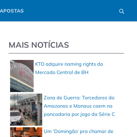
APOSTAS
MAIS NOTÍCIAS
KTO adquire naming rights do
Mercado Central de BH
Zona de Guerra: Torcedores do
Amazonas e Manaus caem na
pancadaria por jogo da Série C
Um ‘Domingão’ pra chamar de