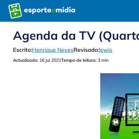
Pular
para
o
conteúdo
Agenda da TV (Quarta
Escrito:
Henrique Neves
Revisado:
lewis
Actualizado:
16 jul 2021
Tempo de leitura:
3 min