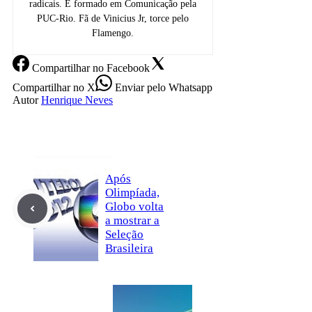
radicais. É formado em Comunicação pela
PUC-Rio. Fã de Vinicius Jr, torce pelo
Flamengo.
Compartilhar
no Facebook
Compartilhar
no X
Enviar
pelo Whatsapp
Autor
Henrique Neves
Após
Olimpíada,
Globo volta
a mostrar a
Seleção
Brasileira