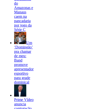
do
Amazonas e
Manaus
caem na
pancadaria
por jogo da
Série C
Um
‘Domingão’
pra chamar
de meu:
Band
promove
apresentador
esportivo
para grade
dominical
Prime Vídeo
anuncia
contratação