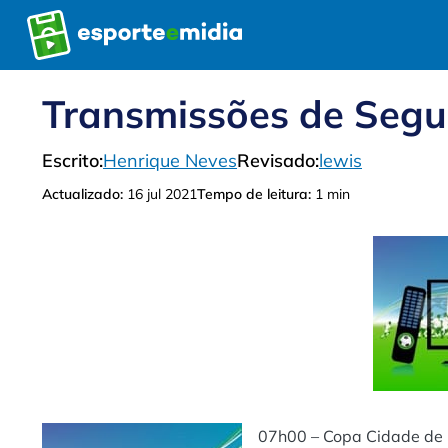
Pular
para
o
conteúdo
Transmissões de Segu
Escrito:
Henrique Neves
Revisado:
lewis
Actualizado:
16 jul 2021
Tempo de leitura:
1 min
07h00 – Copa Cidade de 