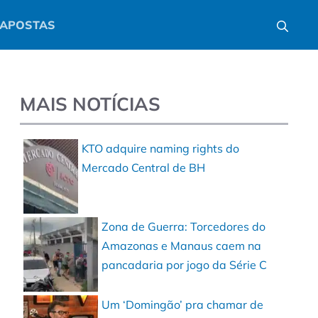
APOSTAS
MAIS NOTÍCIAS
KTO adquire naming rights do
Mercado Central de BH
Zona de Guerra: Torcedores do
Amazonas e Manaus caem na
pancadaria por jogo da Série C
Um ‘Domingão’ pra chamar de