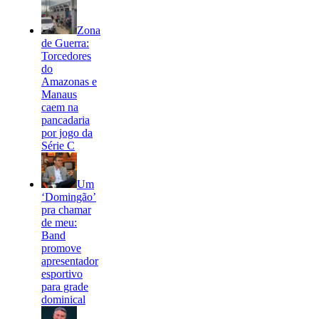
Zona
de Guerra:
Torcedores
do
Amazonas e
Manaus
caem na
pancadaria
por jogo da
Série C
Um
‘Domingão’
pra chamar
de meu:
Band
promove
apresentador
esportivo
para grade
dominical