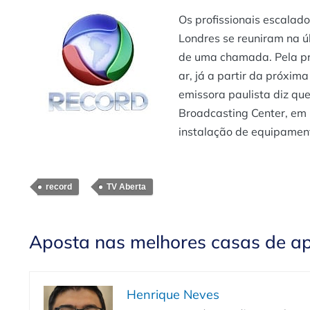
Os profissionais escalad
Londres se reuniram na ú
de uma chamada. Pela pri
ar, já a partir da próxi
emissora paulista diz que
Broadcasting Center, em L
instalação de equipament
record
TV Aberta
Aposta nas melhores casas de a
Henrique Neves