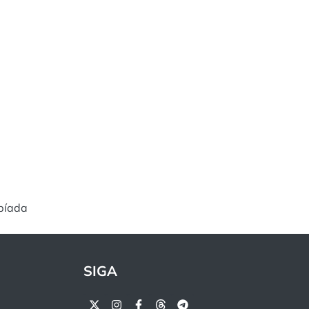
píada
SIGA