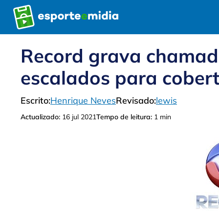
Pular
para
o
conteúdo
Record grava chamada
escalados para cober
Escrito:
Henrique Neves
Revisado:
lewis
Actualizado:
16 jul 2021
Tempo de leitura:
1 min