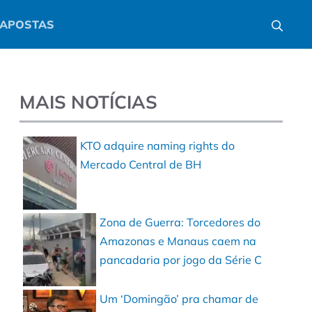
APOSTAS
MAIS NOTÍCIAS
KTO adquire naming rights do
Mercado Central de BH
Zona de Guerra: Torcedores do
Amazonas e Manaus caem na
pancadaria por jogo da Série C
Um ‘Domingão’ pra chamar de