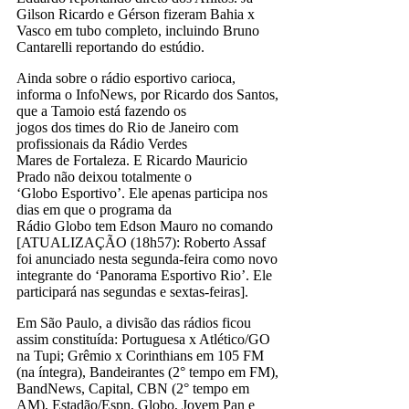
Gilson Ricardo e Gérson fizeram Bahia x
Vasco em tubo completo, incluindo Bruno
Cantarelli reportando do estúdio.
Ainda sobre o rádio esportivo carioca,
informa o InfoNews, por Ricardo dos Santos,
que a Tamoio está fazendo os
jogos dos times do Rio de Janeiro com
profissionais da Rádio Verdes
Mares de Fortaleza. E Ricardo Mauricio
Prado não deixou totalmente o
‘Globo Esportivo’. Ele apenas participa nos
dias em que o programa da
Rádio Globo tem Edson Mauro no comando
[ATUALIZAÇÃO (18h57): Roberto Assaf
foi anunciado nesta segunda-feira como novo
integrante do ‘Panorama Esportivo Rio’. Ele
participará nas segundas e sextas-feiras].
Em São Paulo, a divisão das rádios ficou
assim constituída: Portuguesa x Atlético/GO
na Tupi; Grêmio x Corinthians em 105 FM
(na íntegra), Bandeirantes (2° tempo em FM),
BandNews, Capital, CBN (2° tempo em
AM), Estadão/Espn, Globo, Jovem Pan e