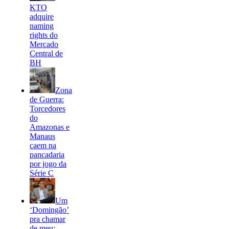
KTO
adquire
naming
rights do
Mercado
Central de
BH
Zona
de Guerra:
Torcedores
do
Amazonas e
Manaus
caem na
pancadaria
por jogo da
Série C
Um
‘Domingão’
pra chamar
de meu: