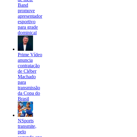
Band
promove
apresentador
esportivo
para grade
dominical
Prime Vídeo
anuncia
contratação
de Cléber
Machado
para
transmissão
da Copa do
Brasil
NSports
transmite,
pelo