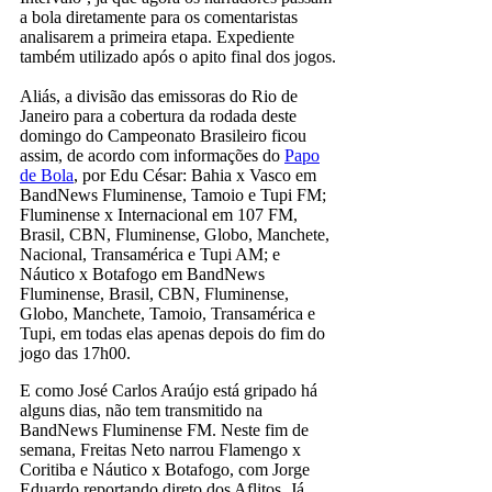
a bola diretamente para os comentaristas
analisarem a primeira etapa. Expediente
também utilizado após o apito final dos jogos.
Aliás, a divisão das emissoras do Rio de
Janeiro para a cobertura da rodada deste
domingo do Campeonato Brasileiro ficou
assim, de acordo com informações do
Papo
de Bola
, por Edu César: Bahia x Vasco em
BandNews Fluminense, Tamoio e Tupi FM;
Fluminense x Internacional em 107 FM,
Brasil, CBN, Fluminense, Globo, Manchete,
Nacional, Transamérica e Tupi AM; e
Náutico x Botafogo em BandNews
Fluminense, Brasil, CBN, Fluminense,
Globo, Manchete, Tamoio, Transamérica e
Tupi, em todas elas apenas depois do fim do
jogo das 17h00.
E como José Carlos Araújo está gripado há
alguns dias, não tem transmitido na
BandNews Fluminense FM. Neste fim de
semana, Freitas Neto narrou Flamengo x
Coritiba e Náutico x Botafogo, com Jorge
Eduardo reportando direto dos Aflitos. Já