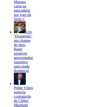
Manaus
caem na
pancadaria
por jogo da
Série C
Um
‘Domingão’
pra chamar
de meu:
Band
promove
apresentador
esportivo
para grade
dominical
Prime Vídeo
anuncia
contratação
de Cléber
Machado