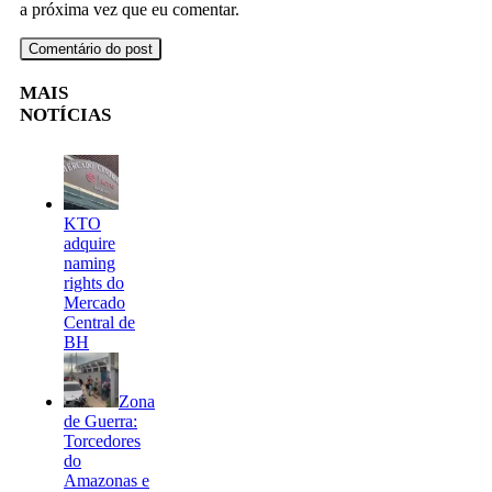
a próxima vez que eu comentar.
MAIS
NOTÍCIAS
KTO
adquire
naming
rights do
Mercado
Central de
BH
Zona
de Guerra:
Torcedores
do
Amazonas e