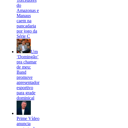
Torcedores
do
Amazonas e
Manaus
caem na
pancadaria
por jogo da
Série C
Um
‘Domingão’
pra chamar
de meu:
Band
promove
apresentador
esportivo
para grade
dominical
Prime Vídeo
anuncia