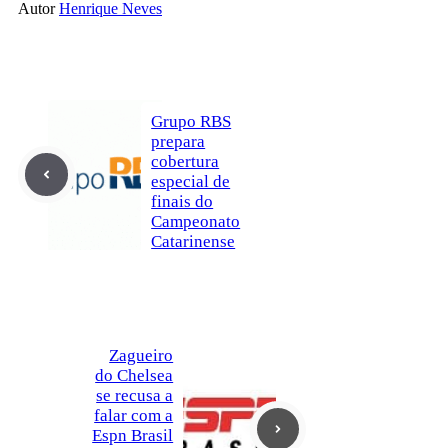
Autor
Henrique Neves
Grupo RBS
prepara
cobertura
especial de
finais do
Campeonato
Catarinense
Zagueiro
do Chelsea
se recusa a
falar com a
Espn Brasil