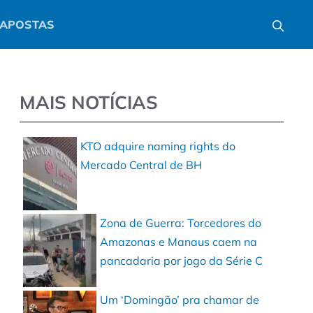
APOSTAS
MAIS NOTÍCIAS
KTO adquire naming rights do
Mercado Central de BH
Zona de Guerra: Torcedores do
Amazonas e Manaus caem na
pancadaria por jogo da Série C
Um ‘Domingão’ pra chamar de