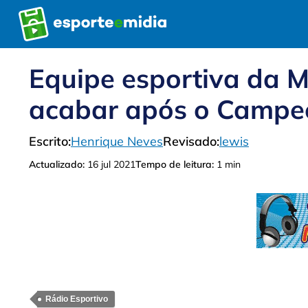
Pular
para
o
conteúdo
Equipe esportiva da 
acabar após o Campeo
Escrito:
Henrique Neves
Revisado:
lewis
Actualizado:
16 jul 2021
Tempo de leitura:
1 min
Rádio Esportivo