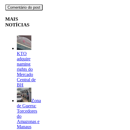
MAIS
NOTÍCIAS
KTO
adquire
naming
rights do
Mercado
Central de
BH
Zona
de Guerra:
Torcedores
do
Amazonas e
Manaus