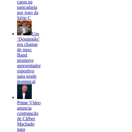
caem na
pancadaria
por jogo da
Série C
Um
‘Domingão’
pra chamar
de meu:
Band
promove
apresentador
esportivo
para grade
dominical
Prime Vídeo
anuncia
contratação
de Cléber
Machado
para