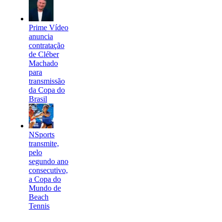
Prime Vídeo
anuncia
contratação
de Cléber
Machado
para
transmissão
da Copa do
Brasil
NSports
transmite,
pelo
segundo ano
consecutivo,
a Copa do
Mundo de
Beach
Tennis