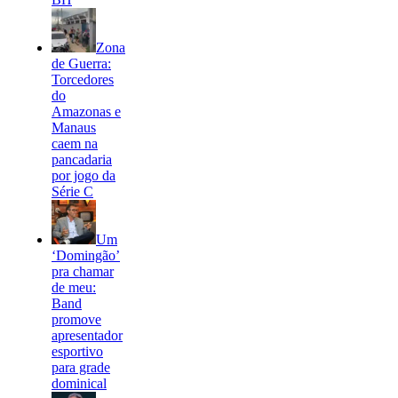
Zona
de Guerra:
Torcedores
do
Amazonas e
Manaus
caem na
pancadaria
por jogo da
Série C
Um
‘Domingão’
pra chamar
de meu:
Band
promove
apresentador
esportivo
para grade
dominical