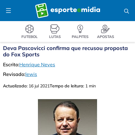
Pular
Menu
para
o
conteúdo
FUTEBOL
LUTAS
PALPITES
APOSTAS
Deva Pascovicci confirma que recusou proposta
do Fox Sports
Escrito:
Henrique Neves
Revisado:
lewis
Actualizado:
16 jul 2021
Tempo de leitura:
1 min