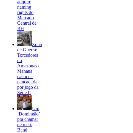
adquire
naming
rights do
Mercado
Central de
BH
Zona
de Guerra:
Torcedores
do
Amazonas e
Manaus
caem na
pancadaria
por jogo da
Série C
Um
‘Domingão’
pra chamar
de meu:
Band