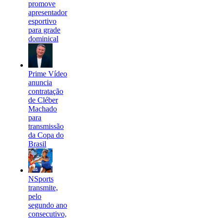
promove
apresentador
esportivo
para grade
dominical
Prime Vídeo
anuncia
contratação
de Cléber
Machado
para
transmissão
da Copa do
Brasil
NSports
transmite,
pelo
segundo ano
consecutivo,