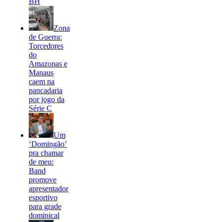
BH
Zona
de Guerra:
Torcedores
do
Amazonas e
Manaus
caem na
pancadaria
por jogo da
Série C
Um
‘Domingão’
pra chamar
de meu:
Band
promove
apresentador
esportivo
para grade
dominical