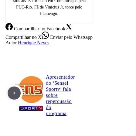
radicais. É formado em Comunicação pela
PUC-Rio. Fã de Vinicius Jr, torce pelo
Flamengo.
Compartilhar
no Facebook
Compartilhar
no X
Enviar
pelo Whatsapp
Autor
Henrique Neves
Apresentador
do ‘Sensei
Sportv’ fala
sobre
repercussão
do
programa