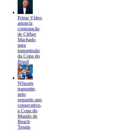
Prime Vídeo
anuncia
contratação
de Cléber
Machado
para
transmissão
da Copa do
Brasil
NSports
transmite,
pelo
segundo ano
consecutivo,
a Copa do
Mundo de
Beach
Tennis