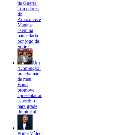
de Guerra:
Torcedores
do
Amazonas e
Manaus
caem na
pancadaria
por jogo da
Série C
Um
‘Domingão’
pra chamar
de meu:
Band
promove
apresentador
esportivo
para grade
dominical
Prime Vídeo