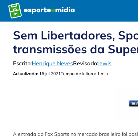
Pular
para
o
conteúdo
Sem Libertadores, Sp
transmissões da Supe
Escrito:
Henrique Neves
Revisado:
lewis
Actualizado:
16 jul 2021
Tempo de leitura:
1 min
A entrada do Fox Sports no mercado brasileiro foi posi