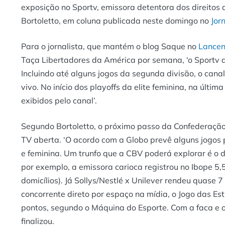
exposição no Sportv, emissora detentora dos direitos 
Bortoletto, em coluna publicada neste domingo no
Jor
Para o jornalista, que mantém o blog Saque no
Lancen
Taça Libertadores da América por semana, ‘o Sportv 
Incluindo até alguns jogos da segunda divisão, o cana
vivo. No início dos playoffs da elite feminina, na últi
exibidos pelo canal’.
Segundo Bortoletto, o próximo passo da Confederação B
TV aberta. ‘O acordo com a Globo prevê alguns jogos p
e feminina. Um trunfo que a CBV poderá explorar é o 
por exemplo, a emissora carioca registrou no Ibope 5,5
domicílios). Já Sollys/Nestlé x Unilever rendeu quas
concorrente direto por espaço na mídia, o Jogo das E
pontos, segundo o Máquina do Esporte. Com a faca e o 
finalizou.