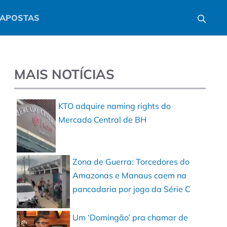
APOSTAS
MAIS NOTÍCIAS
KTO adquire naming rights do
Mercado Central de BH
Zona de Guerra: Torcedores do
Amazonas e Manaus caem na
pancadaria por jogo da Série C
Um ‘Domingão’ pra chamar de