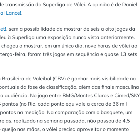
de transmissão da Superliga de Vôlei. A opinião é de Daniel
nal Lance!
.
et!
, sem a possibilidade de mostrar de seis a oito jogos da
deu à Superliga uma exposição nunca vista anteriormente.
l chegou a mostrar, em um único dia, nove horas de vôlei ao
ma terça-feira, foram três jogos em sequência e quase 13 sets
rasileira de Voleibol (CBV) é ganhar mais visibilidade na
ontuais da fase de classificação, além das finais masculina
da audiência. No jogo entre BMG/Montes Claros e Cimed/SKY
 pontos (no Rio, cada ponto equivale a cerca de 36 mil
e 7 pontos na medição. Na comparação com o basquete, um
strelas, realizado na semana passada, não passou de 4,5
queijo nas mãos, o vôlei precisa aproveitar o momento’,