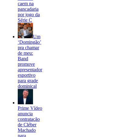
caem na
pancadaria
por jogo da
Série C
Um
‘Domingão’
pra chamar
de meu:
Band
promove
apresentador
esportivo
para grade
dominical
Prime Vídeo
anuncia
contratação
de Cléber
Machado
para