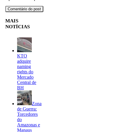
MAIS
NOTÍCIAS
KTO
adquire
naming
rights do
Mercado
Central de
BH
Zona
de Guerra:
Torcedores
do
Amazonas e
Manaus