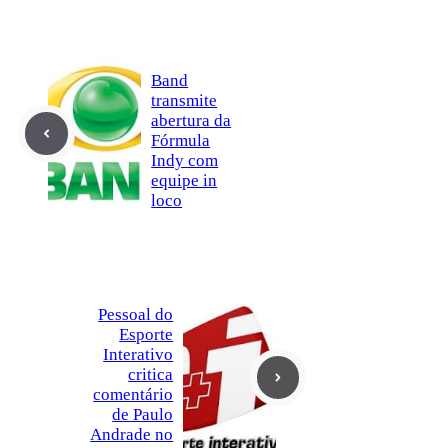
Band
transmite
abertura da
Fórmula
Indy com
equipe in
loco
Pessoal do
Esporte
Interativo
critica
comentário
de Paulo
Andrade no