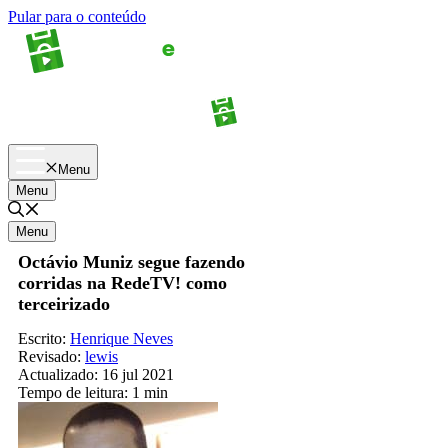
Pular para o conteúdo
Apostas
Palpites
Menu
Menu
Menu
Octávio Muniz segue fazendo
corridas na RedeTV! como
terceirizado
Escrito:
Henrique Neves
Revisado:
lewis
Actualizado:
16 jul 2021
Tempo de leitura:
1 min