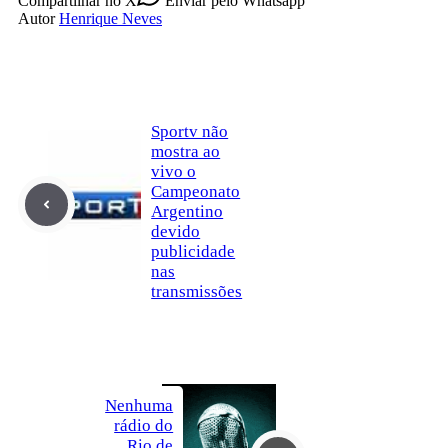
Compartilhar
no X
Enviar
pelo Whatsapp
Autor
Henrique Neves
Sportv não
mostra ao
vivo o
Campeonato
Argentino
devido
publicidade
nas
transmissões
Nenhuma
rádio do
Rio de