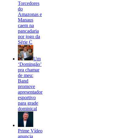
Torcedores
do
Amazonas e
Manaus
caem na
pancadaria
por jogo da
Série C
Um
‘Domingão’
pra chamar
de meu:
Band
promove
apresentador
esportivo
para grade
dominical
Prime Vídeo
anuncia