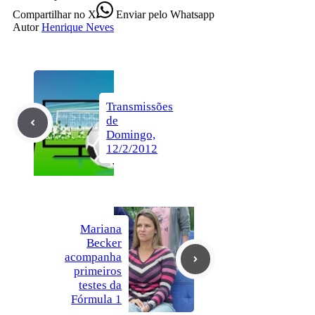
Compartilhar
no X
Enviar
pelo Whatsapp
Autor
Henrique Neves
Transmissões
de
Domingo,
12/2/2012
Mariana
Becker
acompanha
primeiros
testes da
Fórmula 1