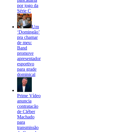
pancadaria
por jogo da
Série C
Um
‘Domingão’
pra chamar
de meu:
Band
promove
apresentador
esportivo
para grade
dominical
Prime Vídeo
anuncia
contratação
de Cléber
Machado
para
transmissão