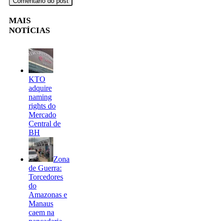
MAIS
NOTÍCIAS
KTO
adquire
naming
rights do
Mercado
Central de
BH
Zona
de Guerra:
Torcedores
do
Amazonas e
Manaus
caem na