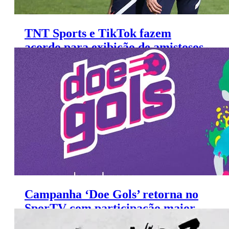
TNT Sports e TikTok fazem
acordo para exibição de amistosos
de seleções
Campanha ‘Doe Gols’ retorna no
SporTV com participação maior
das torcidas do Brasileirão