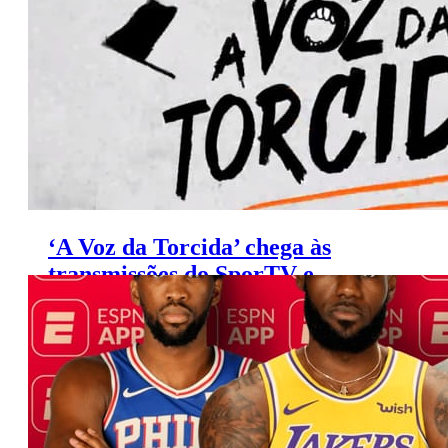
‘A Voz da Torcida’ chega às
transmissões do SporTV e
Premiere