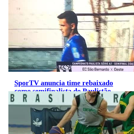
Europa League nesta quarta
SporTV anuncia time rebaixado
como semifinalista do Paulistão
A2