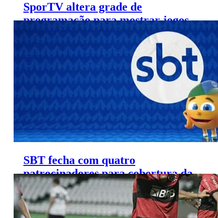
SporTV altera grade de
programação para mostrar jogos
da Eurocopa
SBT fecha com quatro
patrocinadores para cobertura da
Copa América