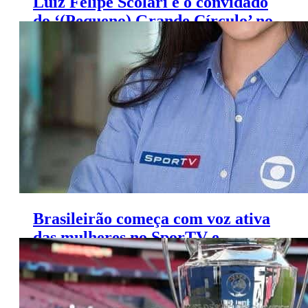
Luiz Felipe Scolari é o convidado
do ‘(Pequeno) Grande Círculo’ no
SporTV
Brasileirão começa com voz ativa
das mulheres no SporTV e
Premiere