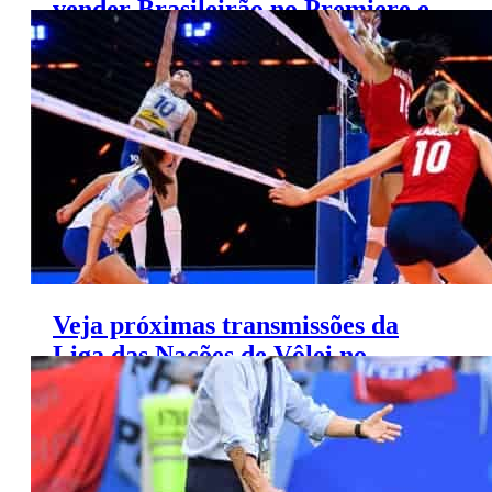
vender Brasileirão no Premiere e
Globoplay
Veja próximas transmissões da
Liga das Nações de Vôlei no
SporTV