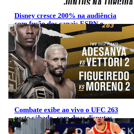
Disney cresce 200% na audiência
com fusão dos canais ESPN e
FOX Sports
Combate exibe ao vivo o UFC 263
neste sábado, com duas disputas
de cinturão