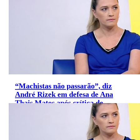
de Denilson no ‘Jogo Aberto’
“Machistas não passarão”, diz
André Rizek em defesa de Ana
Thais Matos após crítica de
Ronaldo Giovaneli