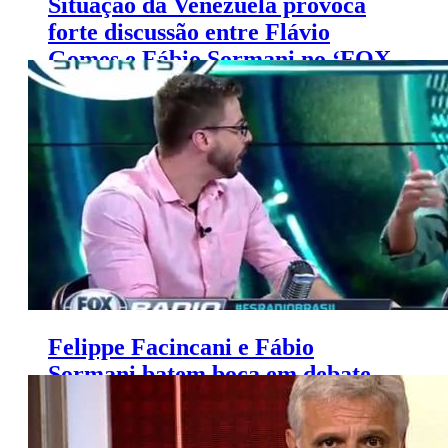
Situação da Venezuela provoca
forte discussão entre Flávio
Gomes e Fábio Sormani no ‘FOX
Sports Rádio’
Felippe Facincani e Fábio
Sormani batem boca em debate
sobre camisa do Flamengo