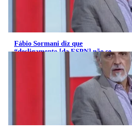
Fábio Sormani diz que
“desligamento [da ESPN] não se
deu por homofobia”