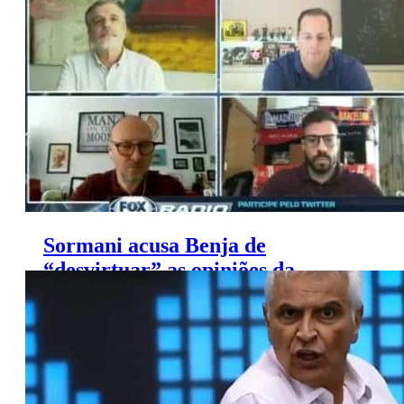
‘FOX Sports Rádio’
Sormani acusa Benja de
“desvirtuar” as opiniões da
bancada no ‘FOX Sports Rádio’