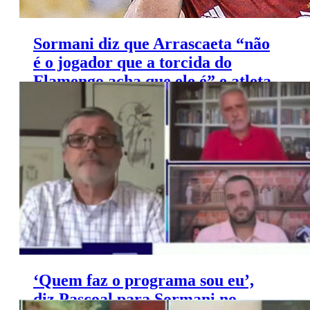
Sormani diz que Arrascaeta “não
é o jogador que a torcida do
Flamengo acha que ele é” e atleta
responde
‘Quem faz o programa sou eu’,
diz Pascoal para Sormani no