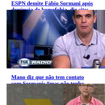
ESPN demite Fábio Sormani após
denúncia de homofobia, diz site;
comentarista nega acusação
Mano diz que não tem contato
com Sormani: “mas não tenho
nada contra”