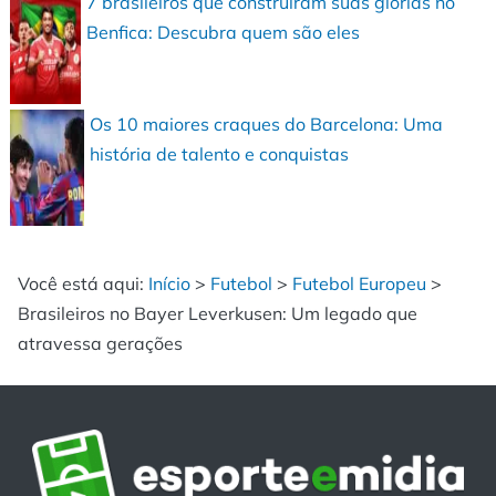
7 brasileiros que construíram suas glórias no
Benfica: Descubra quem são eles
Os 10 maiores craques do Barcelona: Uma
história de talento e conquistas
Você está aqui:
Início
>
Futebol
>
Futebol Europeu
>
Brasileiros no Bayer Leverkusen: Um legado que
atravessa gerações