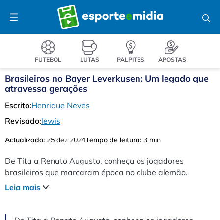
Pular
Menu
para
o
conteúdo
FUTEBOL
LUTAS
PALPITES
APOSTAS
Brasileiros no Bayer Leverkusen: Um legado que
atravessa gerações
Escrito:
Henrique Neves
Revisado:
lewis
Actualizado:
25 dez 2024
Tempo de leitura:
3 min
De Tita a Renato Augusto, conheça os jogadores
brasileiros que marcaram época no clube alemão.
Leia mais
De Tita a Renato Augusto, conheça os jogadores