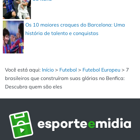
Os 10 maiores craques do Barcelona: Uma
história de talento e conquistas
Você está aqui:
Início
>
Futebol
>
Futebol Europeu
>
7
brasileiros que construíram suas glórias no Benfica:
Descubra quem são eles