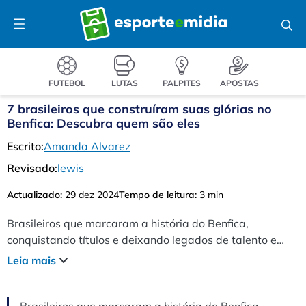
Pular
Menu
para
o
conteúdo
FUTEBOL
LUTAS
PALPITES
APOSTAS
7 brasileiros que construíram suas glórias no
Benfica: Descubra quem são eles
Escrito:
Amanda Alvarez
Revisado:
lewis
Actualizado:
29 dez 2024
Tempo de leitura:
3 min
Brasileiros que marcaram a história do Benfica,
conquistando títulos e deixando legados de talento e
dedicação no clube.
Leia mais
Brasileiros que marcaram a história do Benfica,