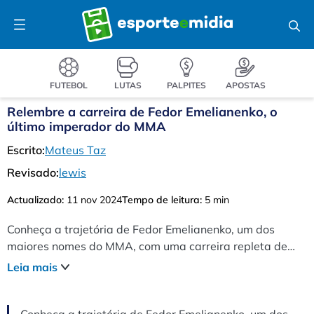
Pular
Menu
para
o
conteúdo
FUTEBOL
LUTAS
PALPITES
APOSTAS
Relembre a carreira de Fedor Emelianenko, o
último imperador do MMA
Escrito:
Mateus Taz
Revisado:
lewis
Actualizado:
11 nov 2024
Tempo de leitura:
5 min
Conheça a trajetória de Fedor Emelianenko, um dos
maiores nomes do MMA, com uma carreira repleta de
combates icônicos e conquistas históricas
Leia mais
Conheça a trajetória de Fedor Emelianenko, um dos