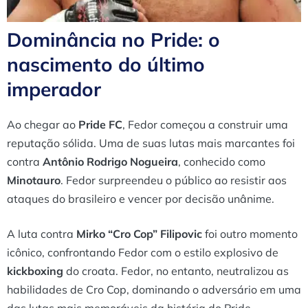
Dominância no Pride: o
nascimento do último
imperador
Ao chegar ao
Pride FC
, Fedor começou a construir uma
reputação sólida. Uma de suas lutas mais marcantes foi
contra
Antônio Rodrigo Nogueira
, conhecido como
Minotauro
. Fedor surpreendeu o público ao resistir aos
ataques do brasileiro e vencer por decisão unânime.
A luta contra
Mirko “Cro Cop” Filipovic
foi outro momento
icônico, confrontando Fedor com o estilo explosivo de
kickboxing
do croata. Fedor, no entanto, neutralizou as
habilidades de Cro Cop, dominando o adversário em uma
das lutas mais memoráveis da história do Pride.