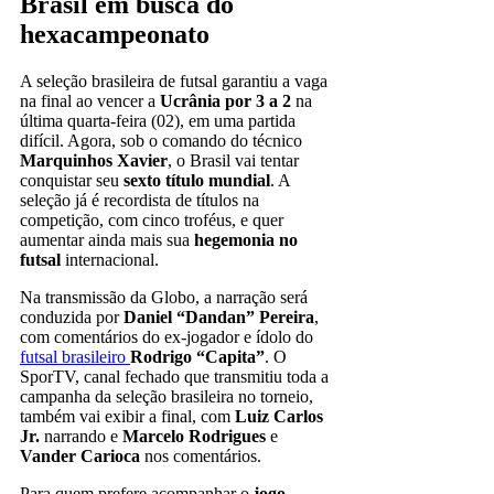
Brasil em busca do
hexacampeonato
A seleção brasileira de futsal garantiu a vaga
na final ao vencer a
Ucrânia por 3 a 2
na
última quarta-feira (02), em uma partida
difícil. Agora, sob o comando do técnico
Marquinhos Xavier
, o Brasil vai tentar
conquistar seu
sexto título mundial
. A
seleção já é recordista de títulos na
competição, com cinco troféus, e quer
aumentar ainda mais sua
hegemonia no
futsal
internacional.
Na transmissão da Globo, a narração será
conduzida por
Daniel “Dandan” Pereira
,
com comentários do ex-jogador e ídolo do
futsal brasileiro
Rodrigo “Capita”
. O
SporTV, canal fechado que transmitiu toda a
campanha da seleção brasileira no torneio,
também vai exibir a final, com
Luiz Carlos
Jr.
narrando e
Marcelo Rodrigues
e
Vander Carioca
nos comentários.
Para quem prefere acompanhar o
jogo