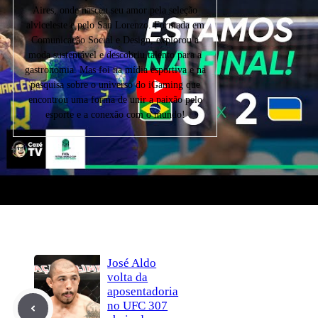
Aires, onde nasceu seu amor pela seleção
alviceleste e pelo San Lorenzo. Formada em
Comunicação Social e Design, explorou a
moda sustentável e descobriu talento para a
gastronomia. Mas foi na mídia esportiva e na
pesquisa sobre o universo do iGaming que
encontrou uma forma de unir a paixão pelo
esporte e a conexão com o mundo!
Compartilhar
no Facebook
Compartilhar
no X
Enviar
pelo Whatsapp
Autor
Tiara de Aguiar
José Aldo
volta da
aposentadoria
no UFC 307