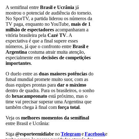
A semifinal entre
Brasil e Ucrânia
já
mostrou o potencial de audiência do torneio.
No SporTV, a partida liderou os números da
TV paga, enquanto no YouTube,
mais de 1
milhão de espectadores
acompanharam a
vitória brasileira pela
Cazé TV
. A
expectativa é que a final supere esses
números, já que o confronto entre
Brasil e
Argentina
costuma atrair muita atenção,
especialmente em
decisões de
competições
importantes
.
O duelo entre as
duas maiores
potências
do
futsal mundial
promete muito suor, com as
duas equipes prontas para
dar o máximo
dentro de quadra. Para os brasileiros, o sonho
do
hexacampeonato
está próximo, mas o
time vai precisar superar uma Argentina que
também chega à final com
força total
.
Veja os
melhores momentos da semifinal
entre Brasil e Ucrânia:
Siga
@esporteemidiabr
no
Telegram
e
Facebook
e