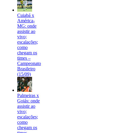
Cuiabá x
América-
MG: onde
assistir ao
vivo;
escalações;
como
chegam os
times –
Campeonato
Brasileiro
(15/09)
Palmeiras x
Goiás: onde
assistir ao
vivo;
escalações;
como
chegam os
times –