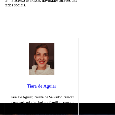
tenha acesso às nossas novidades através das
redes sociais.
Globo
notícias
Sportv
Tiara de Aguiar
Tiara De Aguiar, baiana de Salvador, cresceu
acompanhando futebol em família e sempre
jogava como goleira nas aulas de educação
física. Viveu quase uma década em Buenos