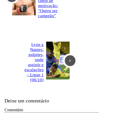
cheio de
motivação:
“Quero ser
campeão”
Lyon x
Nantes:
palpites,
onde
assistir e
escalações
– Ligue 1
(06/10)
Deixe um comentário
Comentário