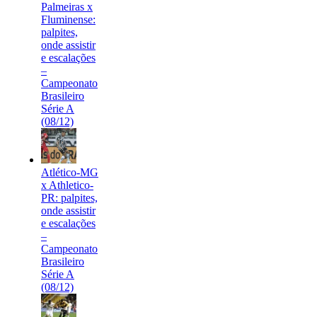
Palmeiras x
Fluminense:
palpites,
onde assistir
e escalações
–
Campeonato
Brasileiro
Série A
(08/12)
Atlético-MG
x Athletico-
PR: palpites,
onde assistir
e escalações
–
Campeonato
Brasileiro
Série A
(08/12)