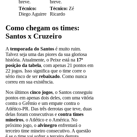
breve.
breve.
Técnico:
Técnico:
Zé
Diego Aguirre
Ricardo
Como chegam os times:
Santos x Cruzeiro
A
temporada do Santos
é muito ruim.
Talvez seja uma das piores da sua gloriosa
história. Atualmente, o Peixe está na
17ª
posição da tabela
, com apenas 21 pontos em
22 jogos. Isso significa que o time corre o
sério risco de ser
rebaixado
. Como nunca
correu em sua existência.
Nos últimos
cinco jogos
, o Santos conseguiu
pontos em apenas dois deles, com uma vitória
contra o Grêmio e um empate contra o
Atlético-PR. Das três derrotas que teve, duas
delas foram consecutivas e
contra times
mineiros
, o Atlético e o América. No
próximo jogo, o
alvinegro
enfrentará o
terceiro time mineiro consecutivo. A questão
é se o time vai sofrer a terceira derrota