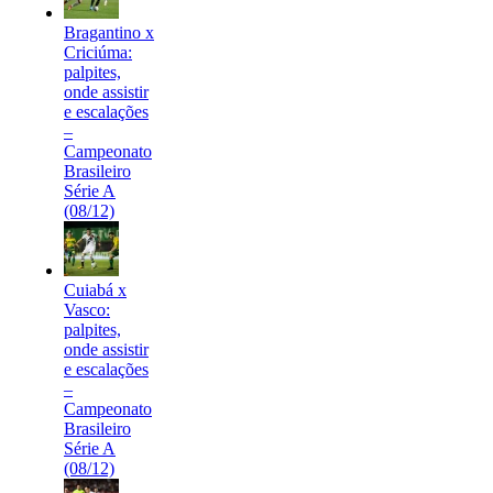
Bragantino x
Criciúma:
palpites,
onde assistir
e escalações
–
Campeonato
Brasileiro
Série A
(08/12)
Cuiabá x
Vasco:
palpites,
onde assistir
e escalações
–
Campeonato
Brasileiro
Série A
(08/12)