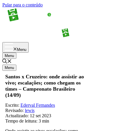
Pular para o conteúdo
Apostas
Palpites
Menu
Menu
Menu
Santos x Cruzeiro: onde assistir ao
vivo; escalações; como chegam os
times – Campeonato Brasileiro
(14/09)
Escrito:
Ederval Fernandes
Revisado:
lewis
Actualizado:
12 set 2023
Tempo de leitura:
3 min
Onde assistir ao vivo; escalações; como