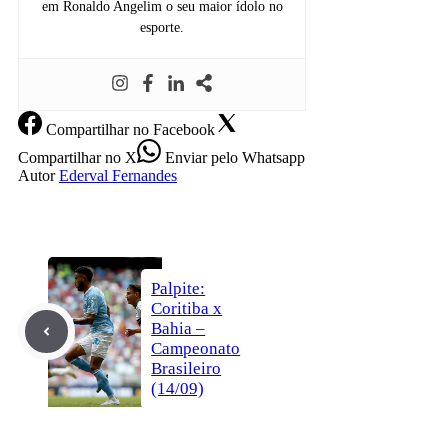
em Ronaldo Angelim o seu maior ídolo no
esporte.
Compartilhar
no Facebook
Compartilhar
no X
Enviar
pelo Whatsapp
Autor
Ederval Fernandes
Palpite:
Coritiba x
Bahia –
Campeonato
Brasileiro
(14/09)