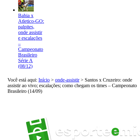
Bahia x
Atletico-GO:
palpites,
onde assistir
e escalações
–
Campeonato
Brasileiro
Série A
(08/12)
Você está aqui:
Início
>
onde-assistir
>
Santos x Cruzeiro: onde
assistir ao vivo; escalações; como chegam os times – Campeonato
Brasileiro (14/09)