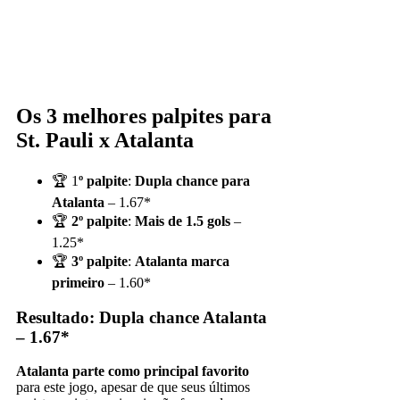
Os 3 melhores palpites para
St. Pauli x Atalanta
🏆 1
º palpite
:
Dupla chance para
Atalanta
– 1.67*
🏆
2º palpite
:
Mais de 1.5 gols
–
1.25*
🏆
3º palpite
:
Atalanta marca
primeiro
– 1.60*
Resultado: Dupla chance Atalanta
– 1.67*
Atalanta parte como principal favorito
para este jogo, apesar de que seus últimos