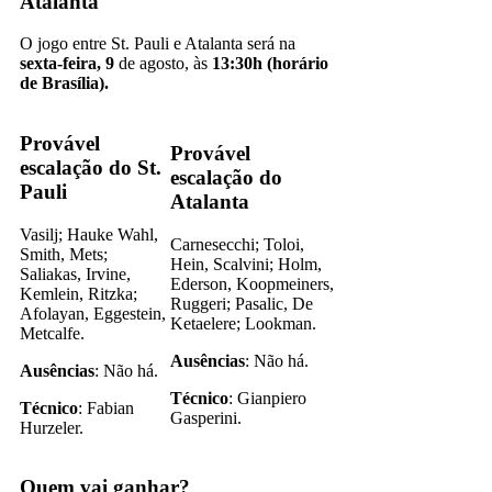
Atalanta
O jogo entre St. Pauli e Atalanta será na
sexta-feira, 9
de agosto, às
13:30h (horário
de Brasília).
Provável
Provável
escalação do St.
escalação do
Pauli
Atalanta
Vasilj; Hauke Wahl,
Carnesecchi; Toloi,
Smith, Mets;
Hein, Scalvini; Holm,
Saliakas, Irvine,
Ederson, Koopmeiners,
Kemlein, Ritzka;
Ruggeri; Pasalic, De
Afolayan, Eggestein,
Ketaelere; Lookman.
Metcalfe.
Ausências
: Não há.
Ausências
: Não há.
Técnico
: Gianpiero
Técnico
: Fabian
Gasperini.
Hurzeler.
Quem vai ganhar?