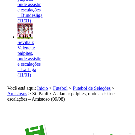
onde assistir
e escalações
– Bundesliga
(11/01)
Sevilla x
Valencia:
palpites,
onde assistir
e escalações
– La Liga
(11/01)
Você está aqui:
Início
>
Futebol
>
Futebol de Seleções
>
Amistosos
>
St. Pauli x Atalanta: palpites, onde assistir e
escalações – Amistoso (09/08)