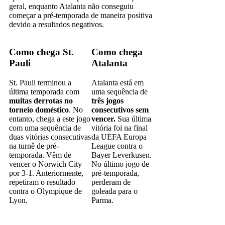
geral, enquanto Atalanta não conseguiu
começar a pré-temporada de maneira positiva
devido a resultados negativos.
Como chega St.
Como chega
Pauli
Atalanta
St. Pauli terminou a
Atalanta está em
última temporada com
uma sequência de
muitas derrotas no
três jogos
torneio doméstico
. No
consecutivos sem
entanto, chega a este jogo
vencer.
Sua última
com uma sequência de
vitória foi na final
duas vitórias consecutivas
da UEFA Europa
na turnê de pré-
League contra o
temporada. Vêm de
Bayer Leverkusen.
vencer o Norwich City
No último jogo de
por 3-1. Anteriormente,
pré-temporada,
repetiram o resultado
perderam de
contra o Olympique de
goleada para o
Lyon.
Parma.