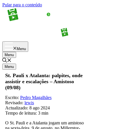
Pular para o conteúdo
Apostas
Palpites
Menu
Menu
Menu
St. Pauli x Atalanta: palpites, onde
assistir e escalações – Amistoso
(09/08)
Escrito:
Pedro Magalhães
Revisado:
lewis
Actualizado:
8 ago 2024
Tempo de leitura:
3 min
O St. Pauli e a Atalanta jogam um amistoso
na sexta-feira, 9 de agosto, no Millerntor-