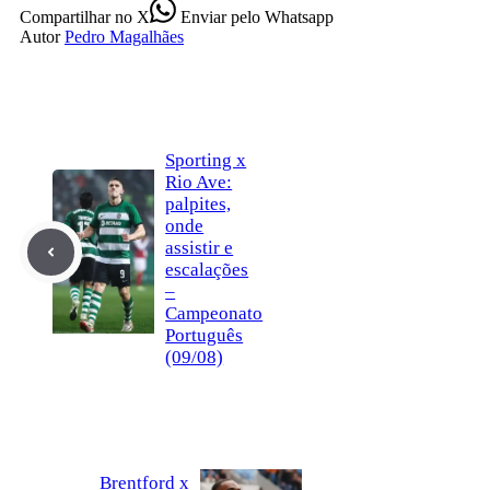
Compartilhar
no X
Enviar
pelo Whatsapp
Autor
Pedro Magalhães
Sporting x
Rio Ave:
palpites,
onde
assistir e
escalações
–
Campeonato
Português
(09/08)
Brentford x