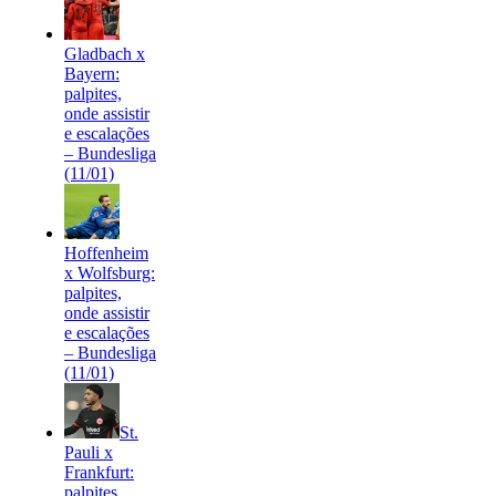
Gladbach x
Bayern:
palpites,
onde assistir
e escalações
– Bundesliga
(11/01)
Hoffenheim
x Wolfsburg:
palpites,
onde assistir
e escalações
– Bundesliga
(11/01)
St.
Pauli x
Frankfurt:
palpites,