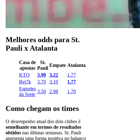
Melhores odds para St.
Pauli x Atalanta
Casa de
St.
Empate
Atalanta
apostas
Pauli
KTO
3.90
3.22
1.77
Bet7k
3.70
3.10
1.77
Esportes
3.50
2.98
1.70
da Sorte
Como chegam os times
O desempenho atual dos dois clubes é
semelhante em termos de resultados
obtidos
nas últimas semanas. St. Pauli
apresenta uma forma positiva no balanço