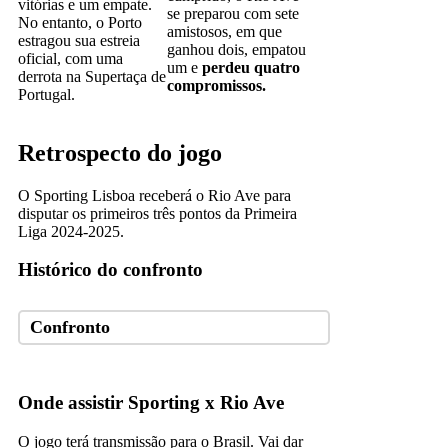
vitórias e um empate.
se preparou com sete
No entanto, o Porto
amistosos, em que
estragou sua estreia
ganhou dois, empatou
oficial, com uma
um e
perdeu quatro
derrota na Supertaça de
compromissos.
Portugal.
Retrospecto do jogo
O Sporting Lisboa receberá o Rio Ave para
disputar os primeiros três pontos da Primeira
Liga 2024-2025.
Histórico do confronto
Confronto
Onde assistir Sporting x Rio Ave
O jogo terá transmissão para o Brasil. Vai dar