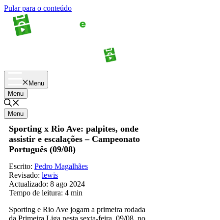
Pular para o conteúdo
Apostas
Palpites
Menu
Menu
Menu
Sporting x Rio Ave: palpites, onde
assistir e escalações – Campeonato
Português (09/08)
Escrito:
Pedro Magalhães
Revisado:
lewis
Actualizado:
8 ago 2024
Tempo de leitura:
4 min
Sporting e Rio Ave jogam a primeira rodada
da Primeira Liga nesta sexta-feira, 09/08, no