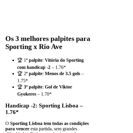
Os 3 melhores palpites para
Sporting x Rio Ave
🏆 1
º palpite
:
Vitória do Sporting
com handicap -2
– 1.76*
🏆 2
º palpite
:
Menos de 3.5 gols
–
1.75*
🏆
3º palpite
:
Gol de Viktor
Gyokeres
– 1.70*
Handicap -2: Sporting Lisboa –
1.76*
O
Sporting Lisboa tem todas as condições
para vencer
esta partida, sem grandes