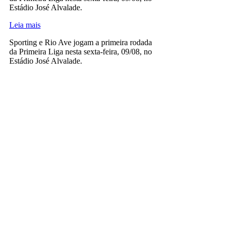
Estádio José Alvalade.
Leia mais
Sporting e Rio Ave jogam a primeira rodada
da Primeira Liga nesta sexta-feira, 09/08, no
Estádio José Alvalade.