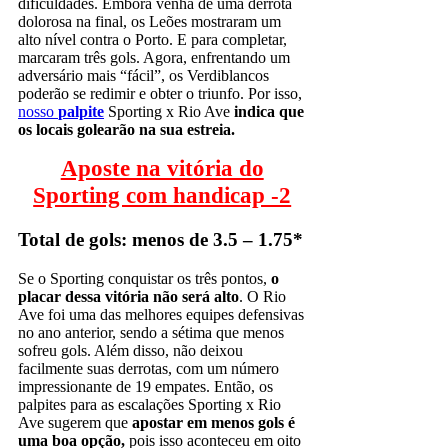
dificuldades. Embora venha de uma derrota
dolorosa na final, os Leões mostraram um
alto nível contra o Porto. E para completar,
marcaram três gols. Agora, enfrentando um
adversário mais “fácil”, os Verdiblancos
poderão se redimir e obter o triunfo. Por isso,
nosso
palpite
Sporting x Rio Ave
indica que
os locais golearão na sua estreia.
Aposte na vitória do
Sporting com handicap -2
Total de gols: menos de 3.5 – 1.75*
Se o Sporting conquistar os três pontos,
o
placar dessa vitória não será alto
. O Rio
Ave foi uma das melhores equipes defensivas
no ano anterior, sendo a sétima que menos
sofreu gols. Além disso, não deixou
facilmente suas derrotas, com um número
impressionante de 19 empates. Então, os
palpites para as escalações Sporting x Rio
Ave sugerem que
apostar em menos gols é
uma boa opção,
pois isso aconteceu em oito