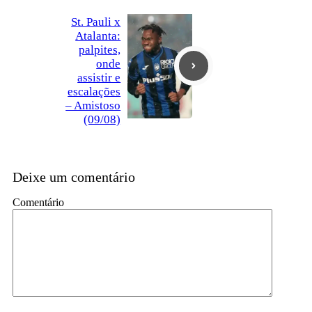
St. Pauli x
Atalanta:
palpites,
onde
assistir e
escalações
– Amistoso
(09/08)
Deixe um comentário
Comentário