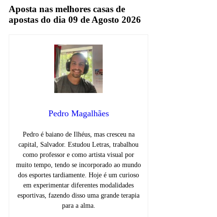
Aposta nas melhores casas de
apostas do dia 09 de Agosto 2026
Pedro Magalhães
Pedro é baiano de Ilhéus, mas cresceu na
capital, Salvador. Estudou Letras, trabalhou
como professor e como artista visual por
muito tempo, tendo se incorporado ao mundo
dos esportes tardiamente. Hoje é um curioso
em experimentar diferentes modalidades
esportivas, fazendo disso uma grande terapia
para a alma.