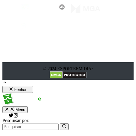
© 2024 ESPORTEEMIDIA•
Fechar
Menu
Pesquisar por: