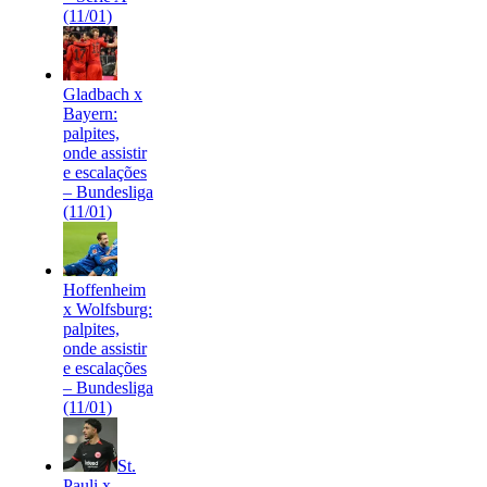
(11/01)
Gladbach x
Bayern:
palpites,
onde assistir
e escalações
– Bundesliga
(11/01)
Hoffenheim
x Wolfsburg:
palpites,
onde assistir
e escalações
– Bundesliga
(11/01)
St.
Pauli x