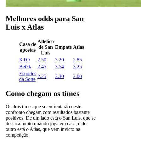
Melhores odds para San
Luis x Atlas
Atlético
Casa de
de San
Empate
Atlas
apostas
Luis
KTO
2.50
3.20
2.85
Bet7k
2.45
3.54
3.25
Esportes
2.25
3.30
3.00
da Sorte
Como chegam os times
Os dois times que se enfrentarão neste
confronto chegam com resultados bastante
positivos. De um lado está o San Luis, que se
destaca muito quando joga em casa, e do
outro está o Atlas, que vem invicto na
competição.