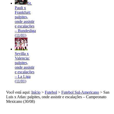
St.
Pauli x
Frankfurt:
palpites,
onde assistir
e escalações
– Bundesliga
(11/01)
Sevilla x
Valencia:
palpites,
onde assistir
e escalações
– La Liga
(11/01)
Você está aqui:
Início
>
Futebol
>
Futebol Sul-Americano
>
San
Luis x Atlas: palpites, onde assistir e escalações – Campeonato
Mexicano (30/08)