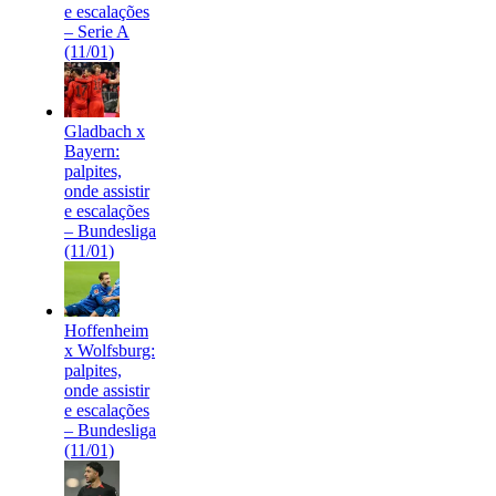
e escalações
– Serie A
(11/01)
Gladbach x
Bayern:
palpites,
onde assistir
e escalações
– Bundesliga
(11/01)
Hoffenheim
x Wolfsburg:
palpites,
onde assistir
e escalações
– Bundesliga
(11/01)