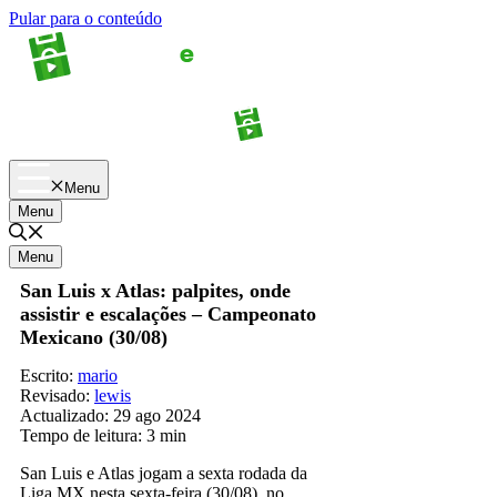
Pular para o conteúdo
Apostas
Palpites
Menu
Menu
Menu
San Luis x Atlas: palpites, onde
assistir e escalações – Campeonato
Mexicano (30/08)
Escrito:
mario
Revisado:
lewis
Actualizado:
29 ago 2024
Tempo de leitura:
3 min
San Luis e Atlas jogam a sexta rodada da
Liga MX nesta sexta-feira (30/08), no