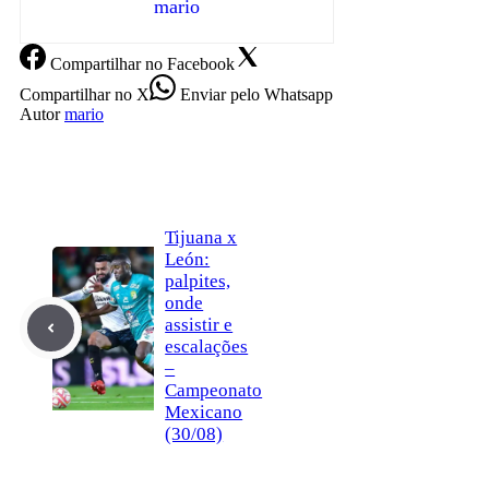
mario
Compartilhar
no Facebook
Compartilhar
no X
Enviar
pelo Whatsapp
Autor
mario
Tijuana x
León:
palpites,
onde
assistir e
escalações
–
Campeonato
Mexicano
(30/08)