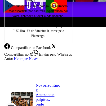
Henrique Neves é antropólogo por formação,
mas esportista por natureza. Apaixonado por
vôlei, aprendeu a jogar ainda pequeno.
Escreve sobre esportes e ama praticar esportes
radicais. É formado em Comunicação pela
PUC-Rio. Fã de Vinicius Jr, torce pelo
Flamengo.
Compartilhar
no Facebook
Compartilhar
no X
Enviar
pelo Whatsapp
Autor
Henrique Neves
Novorizontino
x
Amazonas:
palpites,
onde