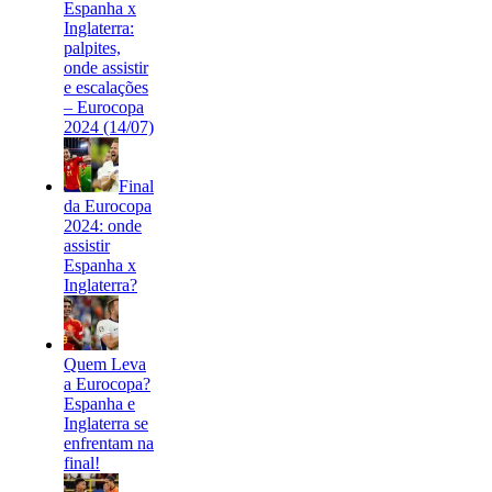
Espanha x
Inglaterra:
palpites,
onde assistir
e escalações
– Eurocopa
2024 (14/07)
Final
da Eurocopa
2024: onde
assistir
Espanha x
Inglaterra?
Quem Leva
a Eurocopa?
Espanha e
Inglaterra se
enfrentam na
final!