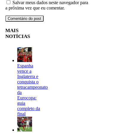
Salvar meus dados neste navegador para
a próxima vez que eu comentar.
MAIS
NOTÍCIAS
Espanha
vence a
Inglaterra e
conquista o
tetracampeonato
da
Eurocopa:
guia
completo da
final