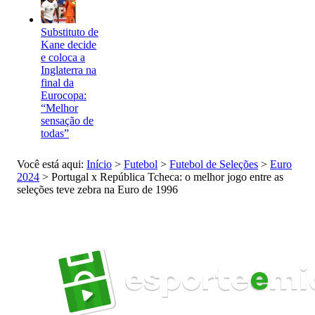
Substituto de
Kane decide
e coloca a
Inglaterra na
final da
Eurocopa:
“Melhor
sensação de
todas”
Você está aqui:
Início
>
Futebol
>
Futebol de Seleções
>
Euro
2024
>
Portugal x República Tcheca: o melhor jogo entre as
seleções teve zebra na Euro de 1996