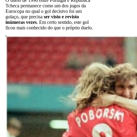
O duelo de 1996 entre Portugal e República
Tcheca permanece como um dos jogos da
Eurocopa no qual o gol decisivo foi um
golaço, que precisa
ser visto e revisto
inúmeras vezes
. Em certo sentido, este gol
ficou mais conhecido do que o próprio duelo.