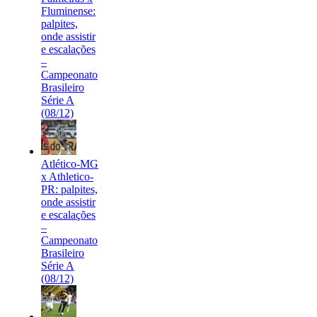
Fluminense:
palpites,
onde assistir
e escalações
–
Campeonato
Brasileiro
Série A
(08/12)
Atlético-MG
x Athletico-
PR: palpites,
onde assistir
e escalações
–
Campeonato
Brasileiro
Série A
(08/12)