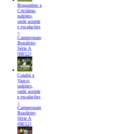
Bragantino x
Criciúma:
palpites,
onde assistir
e escalações
–
Campeonato
Brasileiro
Série A
(08/12)
Cuiabá x
Vasco:
palpites,
onde assistir
e escalações
–
Campeonato
Brasileiro
Série A
(08/12)