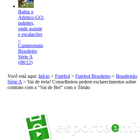
Bahia x
Atletico-GO:
palpites,
onde assistir
e escalações
–
Campeonato
Brasileiro
Série A
(08/12)
Você está aqui:
Início
>
Futebol
>
Futebol Brasileiro
>
Brasileirão
Série A
>
Vai de treta! Conselheiros pedem esclarecimentos sobre
contrato com a “Vai de Bet” com o Timão