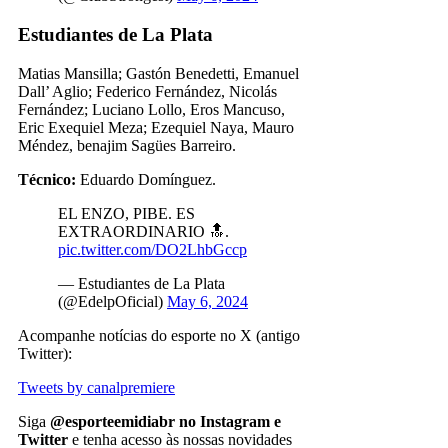
Estudiantes de La Plata
Matias Mansilla; Gastón Benedetti, Emanuel
Dall’ Aglio; Federico Fernández, Nicolás
Fernández; Luciano Lollo, Eros Mancuso,
Eric Exequiel Meza; Ezequiel Naya, Mauro
Méndez, benajim Sagües Barreiro.
Técnico:
Eduardo Domínguez.
EL ENZO, PIBE. ES
EXTRAORDINARIO 🔝.
pic.twitter.com/DO2LhbGccp
— Estudiantes de La Plata
(@EdelpOficial)
May 6, 2024
Acompanhe notícias do esporte no X (antigo
Twitter):
Tweets by canalpremiere
Siga
@esporteemidiabr no Instagram e
Twitter
e tenha acesso às nossas novidades