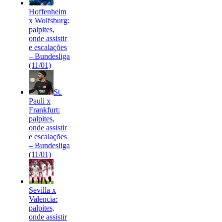
Hoffenheim
x Wolfsburg:
palpites,
onde assistir
e escalações
– Bundesliga
(11/01)
St.
Pauli x
Frankfurt:
palpites,
onde assistir
e escalações
– Bundesliga
(11/01)
Sevilla x
Valencia:
palpites,
onde assistir