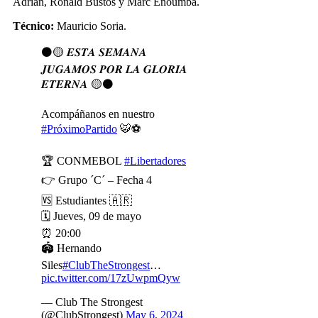
Adrián, Ronald Bustos y Marc Enoumba.
Técnico:
Mauricio Soria.
⚫🟡 𝑬𝑺𝑻𝑨 𝑺𝑬𝑴𝑨𝑵𝑨
𝑱𝑼𝑮𝑨𝑴𝑶𝑺 𝑷𝑶𝑹 𝑳𝑨 𝑮𝑳𝑶𝑹𝑰𝑨
𝑬𝑻𝑬𝑹𝑵𝑨 🟡⚫
Acompáñanos en nuestro
#PróximoPartido
🐯⚽
🏆 CONMEBOL
#Libertadores
👉 Grupo ´C´ – Fecha 4
🆚 Estudiantes 🇦🇷
🗓️ Jueves, 09 de mayo
⏰ 20:00
🏟️ Hernando
Siles
#ClubTheStrongest
…
pic.twitter.com/17zUwpmQyw
— Club The Strongest
(@ClubStrongest)
May 6, 2024