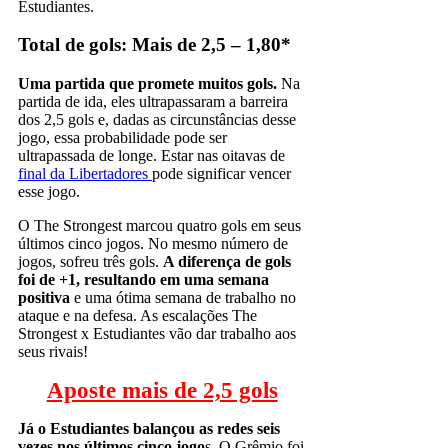
Estudiantes.
Total de gols: Mais de 2,5 – 1,80*
Uma partida que promete muitos gols.
Na
partida de ida, eles ultrapassaram a barreira
dos 2,5 gols e, dadas as circunstâncias desse
jogo, essa probabilidade pode ser
ultrapassada de longe. Estar nas oitavas de
final da Libertadores
pode significar vencer
esse jogo.
O The Strongest marcou quatro gols em seus
últimos cinco jogos. No mesmo número de
jogos, sofreu três gols.
A diferença de gols
foi de +1, resultando em uma semana
positiva
e uma ótima semana de trabalho no
ataque e na defesa. As escalações The
Strongest x Estudiantes vão dar trabalho aos
seus rivais!
Aposte mais de 2,5 gols
Já o Estudiantes balançou as redes seis
vezes nos últimos cinco jogo
s. O Grêmio foi