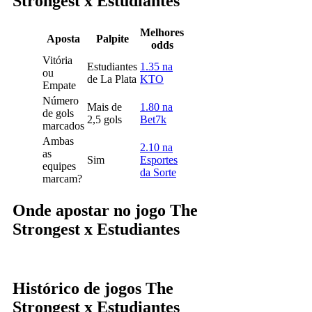
Strongest x Estudiantes
Melhores
Aposta
Palpite
odds
Vitória
Estudiantes
1.35 na
ou
de La Plata
KTO
Empate
Número
Mais de
1.80 na
de gols
2,5 gols
Bet7k
marcados
Ambas
2.10 na
as
Sim
Esportes
equipes
da Sorte
marcam?
Onde apostar no jogo The
Strongest x Estudiantes
Histórico de jogos The
Strongest x Estudiantes