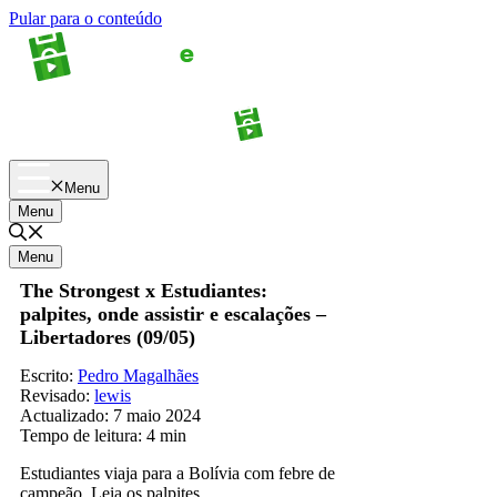
Pular para o conteúdo
Apostas
Palpites
Menu
Menu
Menu
The Strongest x Estudiantes:
palpites, onde assistir e escalações –
Libertadores (09/05)
Escrito:
Pedro Magalhães
Revisado:
lewis
Actualizado:
7 maio 2024
Tempo de leitura:
4 min
Estudiantes viaja para a Bolívia com febre de
campeão. Leia os palpites.