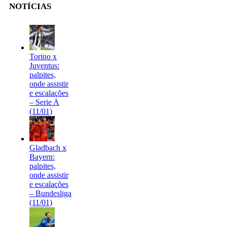
NOTÍCIAS
Torino x
Juventus:
palpites,
onde assistir
e escalações
– Serie A
(11/01)
Gladbach x
Bayern:
palpites,
onde assistir
e escalações
– Bundesliga
(11/01)