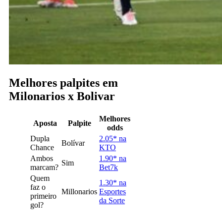
Melhores palpites em
Milonarios x Bolivar
Melhores
Aposta
Palpite
odds
Dupla
2.05* na
Bolívar
Chance
KTO
Ambos
1.90* na
Sim
marcam?
Bet7k
Quem
1.30* na
faz o
Millonarios
Esportes
primeiro
da Sorte
gol?