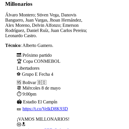
Millonarios
Álvaro Montero; Stiven Vega, Danovis
Banguero, Juan Vargas, Jhoan Hernández,
Alex Moreno, Delvin Alfonzo; Emerson
Rodríguez, Daniel Ruíz, Juan Carlos Pereira;
Leonardo Castro.
Técnico
: Alberto Gamero.
🔜 Próximo partido
🏆 Copa CONMEBOL
Libertadores
⚽️ Grupo E Fecha 4
🆚 Bolivar 🇧🇴
📆 Miércoles 8 de mayo
⏱ 9:00pm
🏟 Estadio El Campín
🎫
https://t.co/VelkD8K93D
¡VAMOS MILLONARIOS!
Ⓜ️🔝