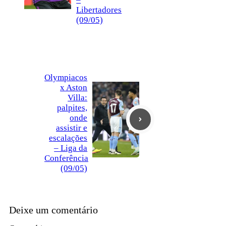
Libertadores
(09/05)
Olympiacos
x Aston
Villa:
palpites,
onde
assistir e
escalações
– Liga da
Conferência
(09/05)
Deixe um comentário