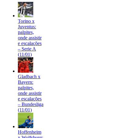
Torino x
Juventus:
palpites,
onde assistir
e escalações
– Serie A
(11/01)
Gladbach x
Bayern:
palpites,
onde assistir
e escalações
– Bundesliga
(11/01)
Hoffenheim
x Wolfsburg: