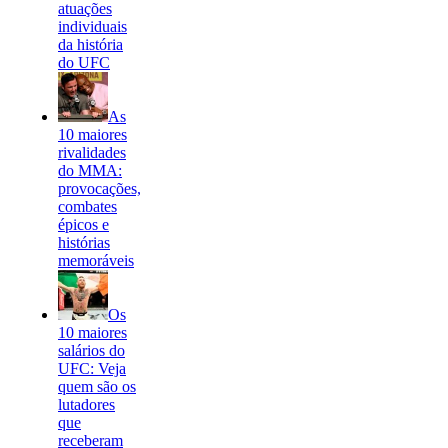
atuações
individuais
da história
do UFC
As
10 maiores
rivalidades
do MMA:
provocações,
combates
épicos e
histórias
memoráveis
Os
10 maiores
salários do
UFC: Veja
quem são os
lutadores
que
receberam