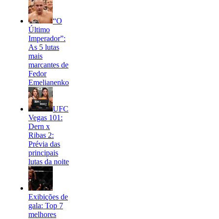
“O
Último
Imperador”:
As 5 lutas
mais
marcantes de
Fedor
Emelianenko
UFC
Vegas 101:
Dern x
Ribas 2:
Prévia das
principais
lutas da noite
Exibições de
gala: Top 7
melhores