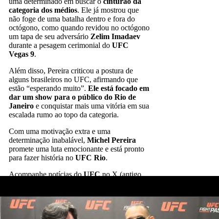
uma determinado em buscar o
cinturão da
categoria dos médios
. Ele já mostrou que
não foge de uma batalha dentro e fora do
octógono, como quando revidou no octógono
um tapa de seu adversário
Zelim Imadaev
durante a pesagem cerimonial do
UFC
Vegas 9
.
Além disso, Pereira criticou a postura de
alguns brasileiros no UFC, afirmando que
estão “esperando muito”.
Ele está focado em
dar um show para o público do Rio de
Janeiro
e conquistar mais uma vitória em sua
escalada rumo ao topo da categoria.
Com uma motivação extra e uma
determinação inabalável,
Michel Pereira
promete uma luta emocionante e está pronto
para fazer história no
UFC Rio
.
Acompanhe notícias do
UFC
no X (antigo
Twitter):
Tweets by UFCBrasil
Siga
@esporteemidiabr
no
Instagram
e