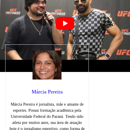
Twitter
e tenha acesso às nossas novidades
através das redes sociais.
Michel Pereira
Aposta nas melhores casas de
apostas do dia 06 de Agosto 2026
Márcia Pereira
Márcia Pereira é jornalista, mãe e amante de
esportes. Possui formação acadêmica pela
Universidade Federal do Paraná. Tendo sido
atleta por muitos anos, sua área de atuação
hoje é o jornalismo esportivo, como forma de