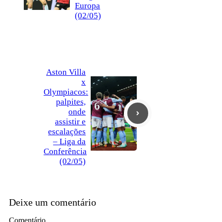
Europa
(02/05)
Aston Villa
x
Olympiacos:
palpites,
onde
assistir e
escalações
– Liga da
Conferência
(02/05)
Deixe um comentário
Comentário