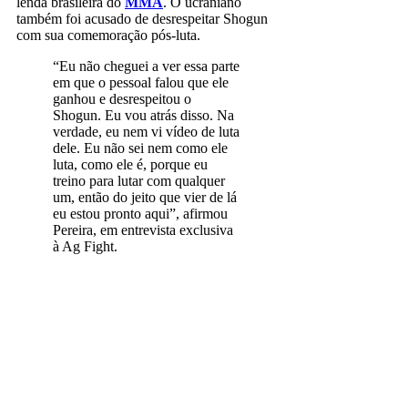
lenda brasileira do
MMA
. O ucraniano
também foi acusado de desrespeitar Shogun
com sua comemoração pós-luta.
“Eu não cheguei a ver essa parte
em que o pessoal falou que ele
ganhou e desrespeitou o
Shogun. Eu vou atrás disso. Na
verdade, eu nem vi vídeo de luta
dele. Eu não sei nem como ele
luta, como ele é, porque eu
treino para lutar com qualquer
um, então do jeito que vier de lá
eu estou pronto aqui”, afirmou
Pereira, em entrevista exclusiva
à Ag Fight.