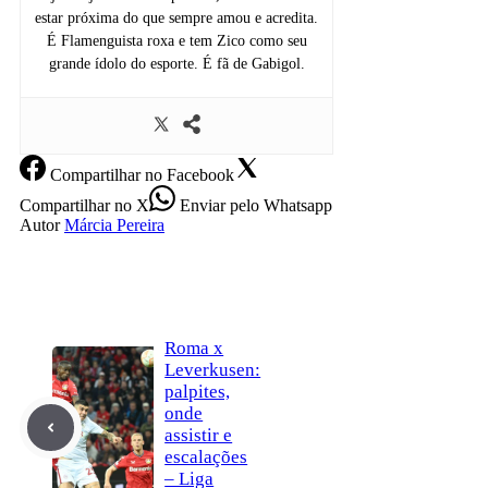
estar próxima do que sempre amou e acredita.
É Flamenguista roxa e tem Zico como seu
grande ídolo do esporte. É fã de Gabigol.
Compartilhar
no Facebook
Compartilhar
no X
Enviar
pelo Whatsapp
Autor
Márcia Pereira
Roma x
Leverkusen:
palpites,
onde
assistir e
escalações
– Liga