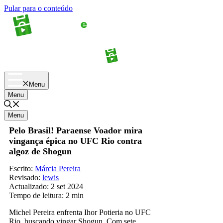
Pular para o conteúdo
Apostas
Palpites
Menu
Menu
Menu
Pelo Brasil! Paraense Voador mira
vingança épica no UFC Rio contra
algoz de Shogun
Escrito:
Márcia Pereira
Revisado:
lewis
Actualizado:
2 set 2024
Tempo de leitura:
2 min
Michel Pereira enfrenta Ihor Potieria no UFC
Rio, buscando vingar Shogun. Com sete