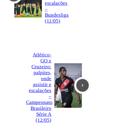
escalações
–
Bundesliga
(11/05)
Atlético-
GO x
Cruzeiro:
palpites,
onde
assistir e
escalações
–
Campeonato
Brasileiro
Série A
(12/05)