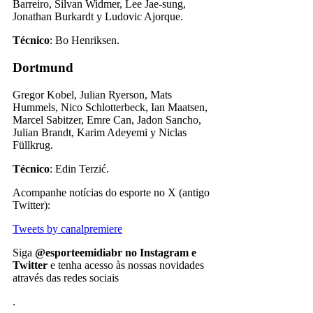
Barreiro, Silvan Widmer, Lee Jae-sung,
Jonathan Burkardt y Ludovic Ajorque.
Técnico
: Bo Henriksen.
Dortmund
Gregor Kobel, Julian Ryerson, Mats
Hummels, Nico Schlotterbeck, Ian Maatsen,
Marcel Sabitzer, Emre Can, Jadon Sancho,
Julian Brandt, Karim Adeyemi y Niclas
Füllkrug.
Técnico
: Edin Terzić.
Acompanhe notícias do esporte no X (antigo
Twitter):
Tweets by canalpremiere
Siga
@esporteemidiabr no Instagram e
Twitter
e tenha acesso às nossas novidades
através das redes sociais
.