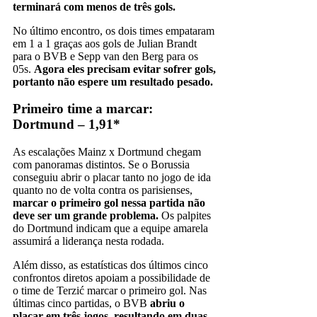
terminará com menos de três gols.
No último encontro, os dois times empataram
em 1 a 1 graças aos gols de Julian Brandt
para o BVB e Sepp van den Berg para os
05s.
Agora eles precisam evitar sofrer gols,
portanto não espere um resultado pesado.
Primeiro time a marcar:
Dortmund – 1,91*
As escalações Mainz x Dortmund chegam
com panoramas distintos. Se o Borussia
conseguiu abrir o placar tanto no jogo de ida
quanto no de volta contra os parisienses,
marcar o primeiro gol nessa partida não
deve ser um grande problema.
Os palpites
do Dortmund indicam que a equipe amarela
assumirá a liderança nesta rodada.
Além disso, as estatísticas dos últimos cinco
confrontos diretos apoiam a possibilidade de
o time de Terzić marcar o primeiro gol. Nas
últimas cinco partidas, o BVB
abriu o
placar em três jogos, resultando em duas