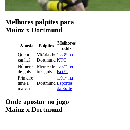
Melhores palpites para
Mainz x Dortmund
Melhores
Aposta
Palpites
odds
Quem
Vitória do
1.83* na
ganha?
Dortmund
KTO
Número
Menos de
1.67* na
de gols
três gols
Bet7k
Primeiro
1.91* na
time a
Dortmund
Esportes
marcar
da Sorte
Onde apostar no jogo
Mainz x Dortmund