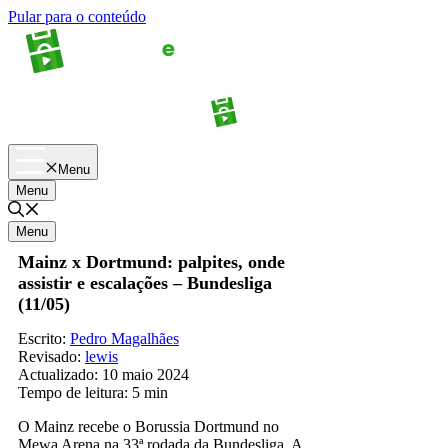
Pular para o conteúdo
Apostas
Palpites
Menu
Menu
Menu
Mainz x Dortmund: palpites, onde
assistir e escalações – Bundesliga
(11/05)
Escrito:
Pedro Magalhães
Revisado:
lewis
Actualizado:
10 maio 2024
Tempo de leitura:
5 min
O Mainz recebe o Borussia Dortmund no
Mewa Arena na 33ª rodada da Bundesliga. A