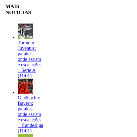
MAIS
NOTÍCIAS
Torino x
Juventus:
palpites,
onde assistir
e escalações
– Serie A
(11/01)
Gladbach x
Bayern:
palpites,
onde assistir
e escalações
– Bundesliga
(11/01)