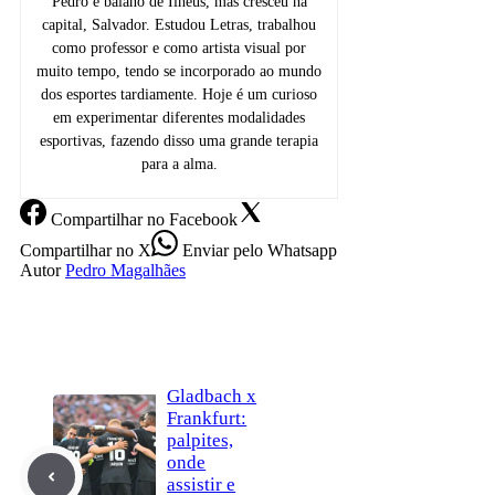
Pedro é baiano de Ilhéus, mas cresceu na
capital, Salvador. Estudou Letras, trabalhou
como professor e como artista visual por
muito tempo, tendo se incorporado ao mundo
dos esportes tardiamente. Hoje é um curioso
em experimentar diferentes modalidades
esportivas, fazendo disso uma grande terapia
para a alma.
Compartilhar
no Facebook
Compartilhar
no X
Enviar
pelo Whatsapp
Autor
Pedro Magalhães
Gladbach x
Frankfurt:
palpites,
onde
assistir e