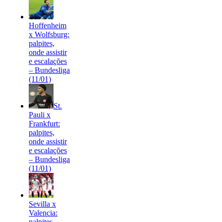
Hoffenheim
x Wolfsburg:
palpites,
onde assistir
e escalações
– Bundesliga
(11/01)
St.
Pauli x
Frankfurt:
palpites,
onde assistir
e escalações
– Bundesliga
(11/01)
Sevilla x
Valencia:
palpites,