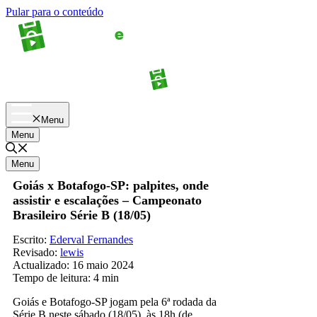
Pular para o conteúdo
Apostas
Palpites
Menu
Menu
Menu
Goiás x Botafogo-SP: palpites, onde
assistir e escalações – Campeonato
Brasileiro Série B (18/05)
Escrito:
Ederval Fernandes
Revisado:
lewis
Actualizado:
16 maio 2024
Tempo de leitura:
4 min
Goiás e Botafogo-SP jogam pela 6ª rodada da
Série B neste sábado (18/05), às 18h (de