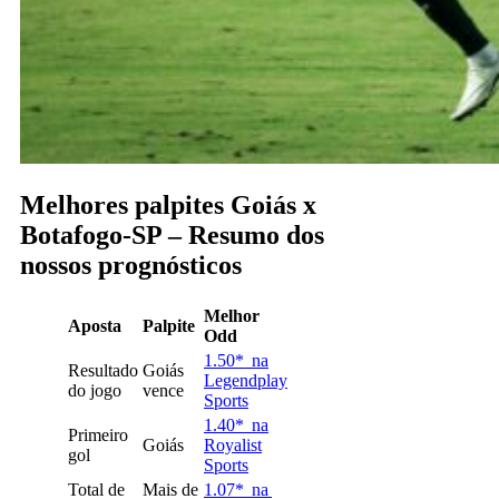
Melhores palpites Goiás x
Botafogo-SP – Resumo dos
nossos prognósticos
Melhor
Aposta
Palpite
Odd
1.50* na
Resultado
Goiás
Legendplay
do jogo
vence
Sports
1.40* na
Primeiro
Goiás
Royalist
gol
Sports
Total de
Mais de
1.07* na