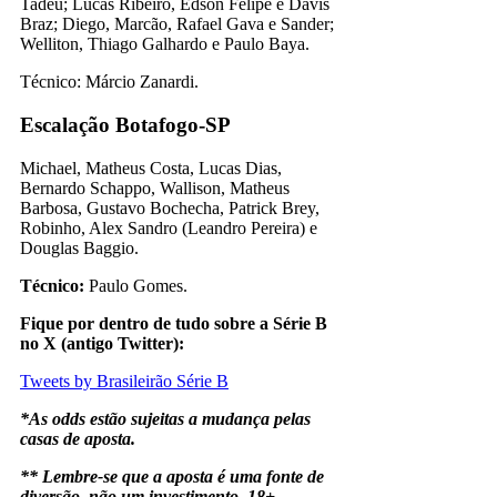
Tadeu; Lucas Ribeiro, Edson Felipe e Davis
Braz; Diego, Marcão, Rafael Gava e Sander;
Welliton, Thiago Galhardo e Paulo Baya.
Técnico: Márcio Zanardi.
Escalação Botafogo-SP
Michael, Matheus Costa, Lucas Dias,
Bernardo Schappo, Wallison, Matheus
Barbosa, Gustavo Bochecha, Patrick Brey,
Robinho, Alex Sandro (Leandro Pereira) e
Douglas Baggio.
Técnico:
Paulo Gomes.
Fique por dentro de tudo sobre a Série B
no X (antigo Twitter):
Tweets by Brasileirão Série B
*As odds estão sujeitas a mudança pelas
casas de aposta.
** Lembre-se que a aposta é uma fonte de
diversão, não um investimento. 18+