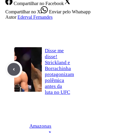
Compartilhar
no Facebook
Compartilhar
no X
Enviar
pelo Whatsapp
Autor
Ederval Fernandes
Disse me
disse!
Strickland e
Borrachinha
protagonizam
polêmica
antes da
luta no UFC
Amazonas
x