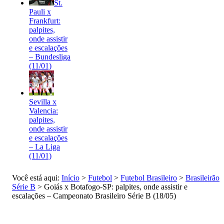
St.
Pauli x
Frankfurt:
palpites,
onde assistir
e escalações
– Bundesliga
(11/01)
Sevilla x
Valencia:
palpites,
onde assistir
e escalações
– La Liga
(11/01)
Você está aqui:
Início
>
Futebol
>
Futebol Brasileiro
>
Brasileirão
Série B
>
Goiás x Botafogo-SP: palpites, onde assistir e
escalações – Campeonato Brasileiro Série B (18/05)