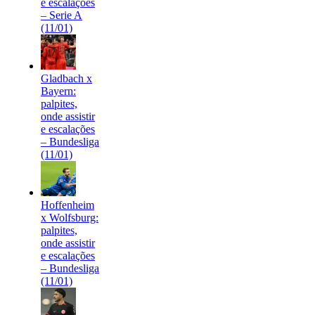
e escalações
– Serie A
(11/01)
Gladbach x
Bayern:
palpites,
onde assistir
e escalações
– Bundesliga
(11/01)
Hoffenheim
x Wolfsburg:
palpites,
onde assistir
e escalações
– Bundesliga
(11/01)