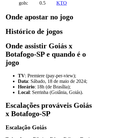
gols:
0.5
KTO
Onde apostar no jogo
Histórico de jogos
Onde assistir Goiás x
Botafogo-SP e quando é o
jogo
TV
: Premiere (pay-per-view);
Data
: Sábado, 18 de maio de 2024;
Horário
: 18h (de Brasília);
Local
: Serrinha (Goiânia, Goiás).
Escalações prováveis Goiás
x Botafogo-SP
Escalação Goiás