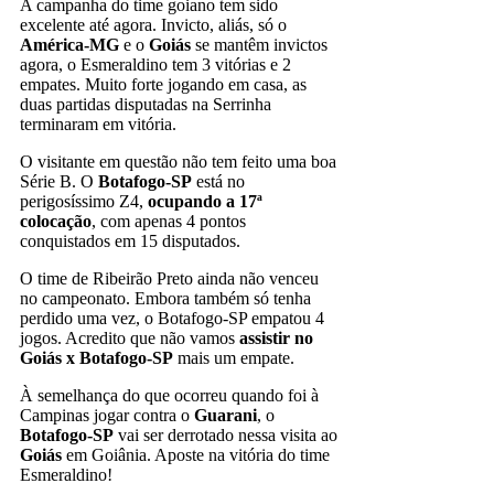
A campanha do time goiano tem sido
excelente até agora. Invicto, aliás, só o
América-MG
e o
Goiás
se mantêm invictos
agora, o Esmeraldino tem 3 vitórias e 2
empates. Muito forte jogando em casa, as
duas partidas disputadas na Serrinha
terminaram em vitória.
O visitante em questão não tem feito uma boa
Série B. O
Botafogo-SP
está no
perigosíssimo Z4,
ocupando a 17ª
colocação
, com apenas 4 pontos
conquistados em 15 disputados.
O time de Ribeirão Preto ainda não venceu
no campeonato. Embora também só tenha
perdido uma vez, o Botafogo-SP empatou 4
jogos. Acredito que não vamos
assistir no
Goiás x Botafogo-SP
mais um empate.
À semelhança do que ocorreu quando foi à
Campinas jogar contra o
Guarani
, o
Botafogo-SP
vai ser derrotado nessa visita ao
Goiás
em Goiânia. Aposte na vitória do time
Esmeraldino!