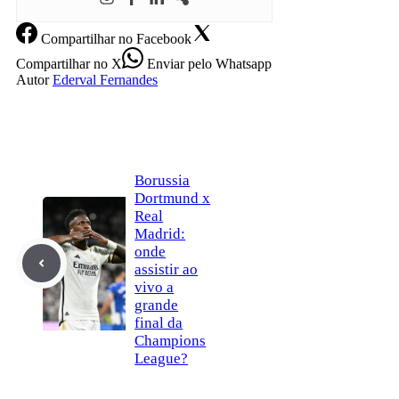
Compartilhar
no Facebook
Compartilhar
no X
Enviar
pelo Whatsapp
Autor
Ederval Fernandes
Borussia
Dortmund x
Real
Madrid:
onde
assistir ao
vivo a
grande
final da
Champions
League?