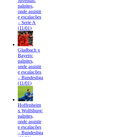
Juventus:
palpites,
onde assistir
e escalações
– Serie A
(11/01)
Gladbach x
Bayern:
palpites,
onde assistir
e escalações
– Bundesliga
(11/01)
Hoffenheim
x Wolfsburg:
palpites,
onde assistir
e escalações
– Bundesliga