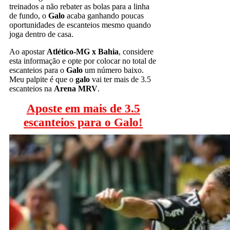
treinados a não rebater as bolas para a linha
de fundo, o
Galo
acaba ganhando poucas
oportunidades de escanteios mesmo quando
joga dentro de casa.
Ao apostar
Atlético-MG x Bahia
, considere
esta informação e opte por colocar no total de
escanteios para o
Galo
um número baixo.
Meu palpite é que o
galo
vai ter mais de 3.5
escanteios na
Arena MRV
.
Aposte em mais de 3.5
escanteios para o Galo!