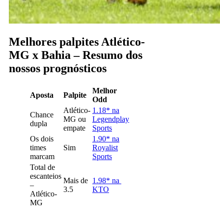
Melhores palpites Atlético-
MG x Bahia – Resumo dos
nossos prognósticos
Melhor
Aposta
Palpite
Odd
Atlético-
1.18* na
Chance
MG ou
Legendplay
dupla
empate
Sports
Os dois
1.90* na
times
Sim
Royalist
marcam
Sports
Total de
escanteios
Mais de
1.98* na
–
3.5
KTO
Atlético-
MG