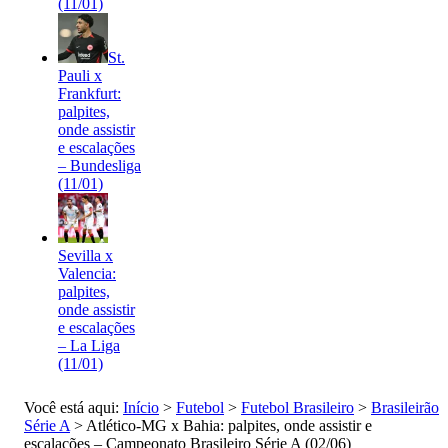
(11/01)
St.
Pauli x
Frankfurt:
palpites,
onde assistir
e escalações
– Bundesliga
(11/01)
Sevilla x
Valencia:
palpites,
onde assistir
e escalações
– La Liga
(11/01)
Você está aqui:
Início
>
Futebol
>
Futebol Brasileiro
>
Brasileirão
Série A
>
Atlético-MG x Bahia: palpites, onde assistir e
escalações – Campeonato Brasileiro Série A (02/06)