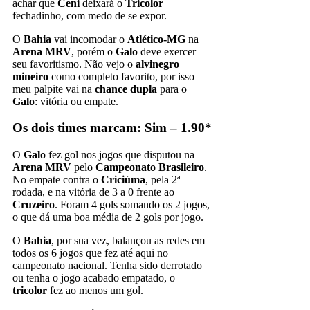
achar que
Ceni
deixará o
Tricolor
fechadinho, com medo de se expor.
O
Bahia
vai incomodar o
Atlético-MG
na
Arena MRV
, porém o
Galo
deve exercer
seu favoritismo. Não vejo o
alvinegro
mineiro
como completo favorito, por isso
meu palpite vai na
chance dupla
para o
Galo
: vitória ou empate.
Os dois times marcam: Sim – 1.90*
O
Galo
fez gol nos jogos que disputou na
Arena MRV
pelo
Campeonato Brasileiro
.
No empate contra o
Criciúma
, pela 2ª
rodada, e na vitória de 3 a 0 frente ao
Cruzeiro
. Foram 4 gols somando os 2 jogos,
o que dá uma boa média de 2 gols por jogo.
O
Bahia
, por sua vez, balançou as redes em
todos os 6 jogos que fez até aqui no
campeonato nacional. Tenha sido derrotado
ou tenha o jogo acabado empatado, o
tricolor
fez ao menos um gol.