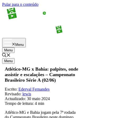
Pular para o conteúdo
Apostas
Palpites
Menu
Menu
Menu
Atlético-MG x Bahia: palpites, onde
assistir e escalações – Campeonato
Brasileiro Série A (02/06)
Escrito:
Ederval Fernandes
Revisado:
lewis
Actualizado:
30 maio 2024
Tempo de leitura:
4 min
Atlético-MG e Bahia jogam pela 7ª rodada
do Campeonato Brasileiro neste domingo