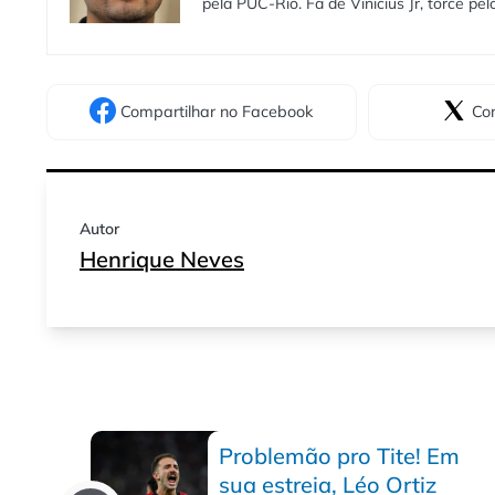
pela PUC-Rio. Fã de Vinicius Jr, torce pe
Compartilhar
no Facebook
Com
Autor
Henrique Neves
Problemão pro Tite! Em
sua estreia, Léo Ortiz