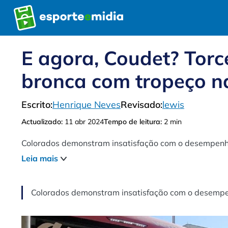
Pular
para
o
conteúdo
E agora, Coudet? Torc
bronca com tropeço n
Escrito:
Henrique Neves
Revisado:
lewis
Actualizado:
11 abr 2024
Tempo de leitura:
2 min
Colorados demonstram insatisfação com o desempenho
Leia mais
Colorados demonstram insatisfação com o desempe