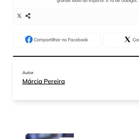
grande ídolo do esporte. É fã de Gabigol.
Compartilhar
no Facebook
Com
Autor
Márcia Pereira