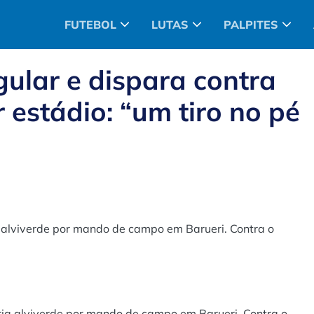
FUTEBOL
LUTAS
PALPITES
gular e dispara contra
r estádio: “um tiro no pé
a alviverde por mando de campo em Barueri. Contra o
ria alviverde por mando de campo em Barueri. Contra o