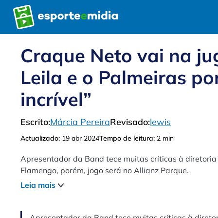
Pular
para
o
conteúdo
Craque Neto vai na ju
Leila e o Palmeiras po
incrível”
Escrito:
Márcia Pereira
Revisado:
lewis
Actualizado:
19 abr 2024
Tempo de leitura:
2 min
Apresentador da Band tece muitas críticas à diretori
Flamengo, porém, jogo será no Allianz Parque.
Leia mais
Apresentador da Band tece muitas críticas à direto