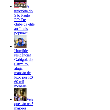
A
trajetória do
São Paulo
FC: De
clube da elite
ao “mais
popular”
Humilde
residência!
Gabigol, do
Cruzeiro,
aluga
mansão de
luxo por R$
60 mil
mensais
Veja
que são os 5
maiores