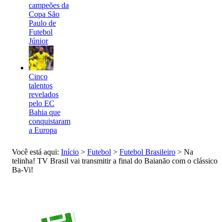
campeões da
Copa São
Paulo de
Futebol
Júnior
Cinco
talentos
revelados
pelo EC
Bahia que
conquistaram
a Europa
Você está aqui:
Início
>
Futebol
>
Futebol Brasileiro
>
Na
telinha! TV Brasil vai transmitir a final do Baianão com o clássico
Ba-Vi!