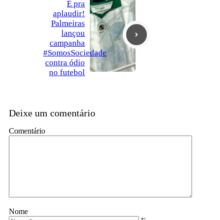
É pra
aplaudir!
Palmeiras
lançou
campanha
#SomosSociedade
contra ódio
no futebol
Deixe um comentário
Comentário
Nome