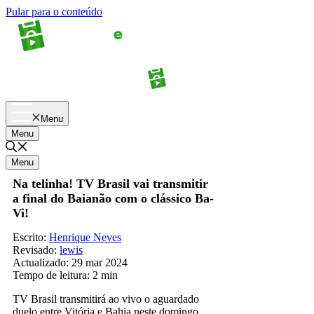
Pular para o conteúdo
Apostas
Palpites
Menu
Menu
Menu
Na telinha! TV Brasil vai transmitir
a final do Baianão com o clássico Ba-
Vi!
Escrito:
Henrique Neves
Revisado:
lewis
Actualizado:
29 mar 2024
Tempo de leitura:
2 min
TV Brasil transmitirá ao vivo o aguardado
duelo entre Vitória e Bahia neste domingo,