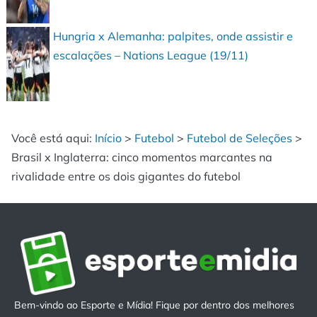
Hungria x Alemanha: palpites, onde assistir e
escalações – Nations League (19/11)
Você está aqui:
Início
>
Futebol
>
Futebol de Seleções
>
Brasil x Inglaterra: cinco momentos marcantes na
rivalidade entre os dois gigantes do futebol
Bem-vindo ao Esporte e Mídia! Fique por dentro dos melhores