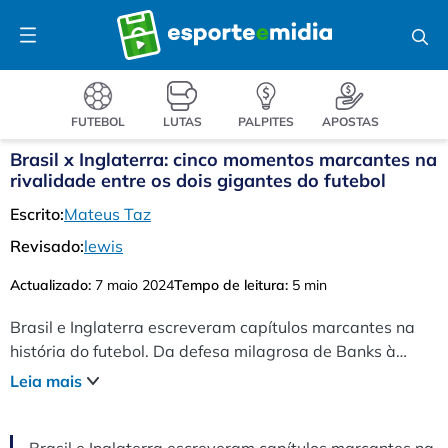
Pular
Menu
para
o
conteúdo
FUTEBOL
LUTAS
PALPITES
APOSTAS
Brasil x Inglaterra: cinco momentos marcantes na
rivalidade entre os dois gigantes do futebol
Escrito:
Mateus Taz
Revisado:
lewis
Actualizado:
7 maio 2024
Tempo de leitura:
5 min
Brasil e Inglaterra escreveram capítulos marcantes na
história do futebol. Da defesa milagrosa de Banks à
genialidade de Garrincha, do show de Ronaldinho à
Leia mais
vingança inglesa com John Barnes, confira cinco
momentos marcantes dessa rivalidade.
Brasil e Inglaterra escreveram capítulos marcantes na