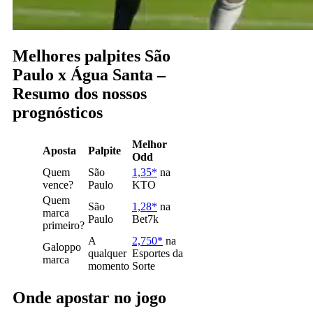
Melhores palpites São
Paulo x Água Santa –
Resumo dos nossos
prognósticos
Melhor
Aposta
Palpite
Odd
Quem
São
1,35*
na
vence?
Paulo
KTO
Quem
São
1,28*
na
marca
Paulo
Bet7k
primeiro?
A
2,750*
na
Galoppo
qualquer
Esportes da
marca
momento
Sorte
Onde apostar no jogo