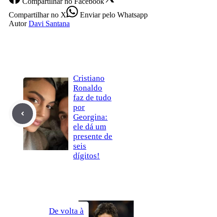
Compartilhar
no Facebook
Compartilhar
no X
Enviar
pelo Whatsapp
Autor
Davi Santana
Cristiano
Ronaldo
faz de tudo
por
Georgina:
ele dá um
presente de
seis
dígitos!
De volta à