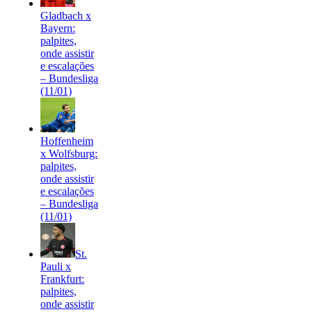
Gladbach x
Bayern:
palpites,
onde assistir
e escalações
– Bundesliga
(11/01)
Hoffenheim
x Wolfsburg:
palpites,
onde assistir
e escalações
– Bundesliga
(11/01)
St.
Pauli x
Frankfurt:
palpites,
onde assistir