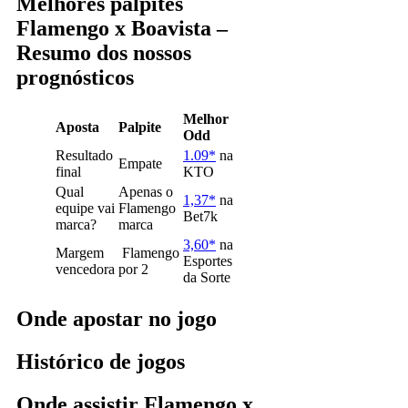
Melhores palpites
Flamengo x Boavista –
Resumo dos nossos
prognósticos
Melhor
Aposta
Palpite
Odd
Resultado
1.09*
na
Empate
final
KTO
Qual
Apenas o
1,37*
na
equipe vai
Flamengo
Bet7k
marca?
marca
3,60*
na
Margem
Flamengo
Esportes
vencedora
por 2
da Sorte
Onde apostar no jogo
Histórico de jogos
Onde assistir Flamengo x