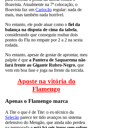
Boavista. Atualmente na 7ª colocação, o
Boavista faz um
Cariocão
regular: nada de
mais, mas também nada horrível.
No entanto, ele pode atuar como o
fiel da
balança na disputa de cima da tabela
,
considerando que conseguiu roubar dois
pontos do Flu no empate por 2 a 2 na sexta
rodada.
No entanto, apesar de gostar de aprontar, meu
palpite é que
a Pantera de Saquarema não
fará frente ao Gigante Rubro-Negro
, que
vem em boa fase e joga na frente da torcida.
Aposte na vitória do
Flamengo
Apenas o Flamengo marca
A Tite o que é de Tite: o ex-técnico da
Seleção
parece ter tido avanços no sistema
defensivo do Mengão, que ainda não perdeu
na temporada e
está há seis jogos sem sofrer