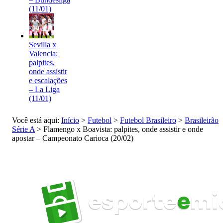
(11/01)
Sevilla x
Valencia:
palpites,
onde assistir
e escalações
– La Liga
(11/01)
Você está aqui:
Início
>
Futebol
>
Futebol Brasileiro
>
Brasileirão
Série A
>
Flamengo x Boavista: palpites, onde assistir e onde
apostar – Campeonato Carioca (20/02)