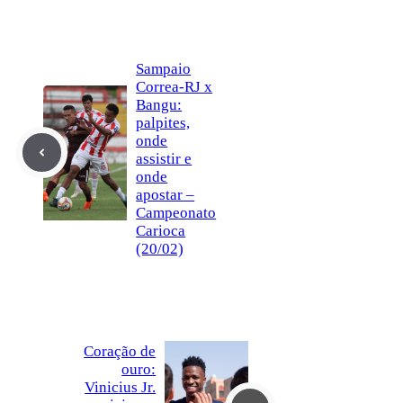
Sampaio
Correa-RJ x
Bangu:
palpites,
onde
assistir e
onde
apostar –
Campeonato
Carioca
(20/02)
Coração de
ouro:
Vinicius Jr.