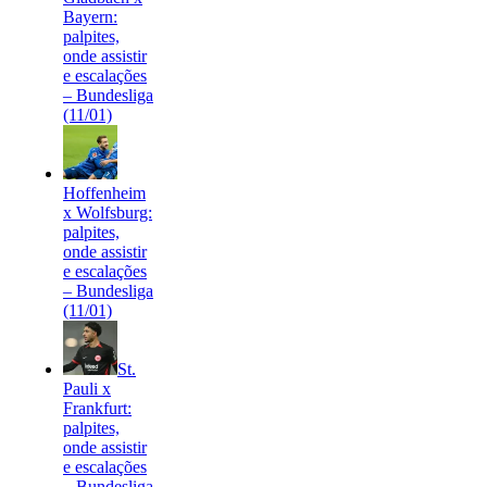
Bayern:
palpites,
onde assistir
e escalações
– Bundesliga
(11/01)
Hoffenheim
x Wolfsburg:
palpites,
onde assistir
e escalações
– Bundesliga
(11/01)
St.
Pauli x
Frankfurt:
palpites,
onde assistir
e escalações
– Bundesliga