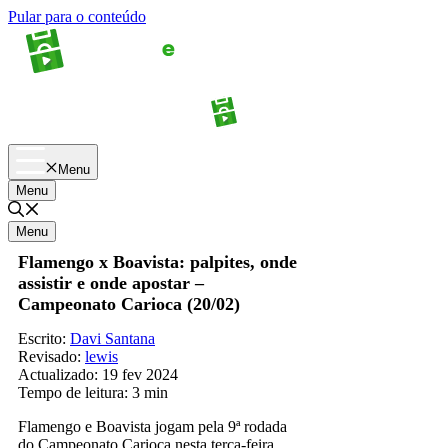
Pular para o conteúdo
Apostas
Palpites
Menu
Menu
Menu
Flamengo x Boavista: palpites, onde
assistir e onde apostar –
Campeonato Carioca (20/02)
Escrito:
Davi Santana
Revisado:
lewis
Actualizado:
19 fev 2024
Tempo de leitura:
3 min
Flamengo e Boavista jogam pela 9ª rodada
do Campeonato Carioca nesta terça-feira