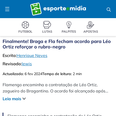
Pular
Menu
para
o
conteúdo
FUTEBOL
LUTAS
PALPITES
APOSTAS
Finalmente! Braga e Fla fecham acordo para Léo
Ortiz reforçar o rubro-negro
Escrito:
Henrique Neves
Revisado:
lewis
Actualizado:
6 fev 2024
Tempo de leitura:
2 min
Flamengo encaminha a contratação de Léo Ortiz,
zagueiro do Bragantino. O acordo foi alcançado após
longas negociações, Pedido pessoal de Tite, Ortiz chega
Leia mais
para reforçar a defesa do clube carioca para a
temporada de 2024.
Flamengo encaminha a contratação de Léo Ortiz,