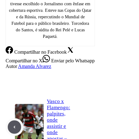
tivesse escolhido o Jornalismo com ênfase em
cobertura esportiva. Esteve nas Copas do Qatar
e da Rússia, repercutindo o Mundial de
Futebol para o público brasileiro. Torcedora
do Santos, é súdita do Rei Pelé e Lucas
Paquetá.
Compartilhar
no Facebook
Compartilhar
no X
Enviar
pelo Whatsapp
Autor
Amanda Alvarez
Vasco x
Flamengo:
palpites,
onde
assistir e
onde
apostar –