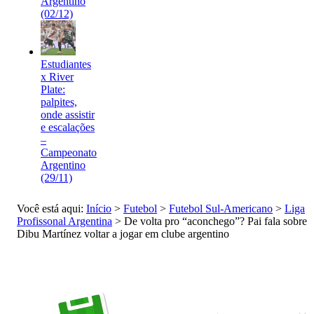
Argentino
(02/12)
Estudiantes
x River
Plate:
palpites,
onde assistir
e escalações
–
Campeonato
Argentino
(29/11)
Você está aqui:
Início
>
Futebol
>
Futebol Sul-Americano
>
Liga
Profissonal Argentina
>
De volta pro “aconchego”? Pai fala sobre
Dibu Martínez voltar a jogar em clube argentino