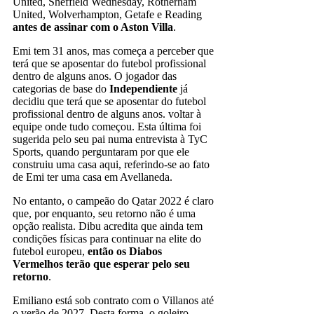
United, Sheffield Wednesday, Rotherham
United, Wolverhampton, Getafe e Reading
antes de assinar com o Aston Villa
.
Emi tem 31 anos, mas começa a perceber que
terá que se aposentar do futebol profissional
dentro de alguns anos. O jogador das
categorias de base do
Independiente
já
decidiu que terá que se aposentar do futebol
profissional dentro de alguns anos. voltar à
equipe onde tudo começou. Esta última foi
sugerida pelo seu pai numa entrevista à TyC
Sports, quando perguntaram por que ele
construiu uma casa aqui, referindo-se ao fato
de Emi ter uma casa em Avellaneda.
No entanto, o campeão do Qatar 2022 é claro
que, por enquanto, seu retorno não é uma
opção realista. Dibu acredita que ainda tem
condições físicas para continuar na elite do
futebol europeu,
então os Diabos
Vermelhos terão que esperar pelo seu
retorno
.
Emiliano está sob contrato com o Villanos até
o verão de 2027. Desta forma, o goleiro