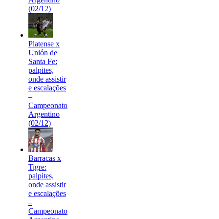
(02/12)
Platense x
Unión de
Santa Fe:
palpites,
onde assistir
e escalações
–
Campeonato
Argentino
(02/12)
Barracas x
Tigre:
palpites,
onde assistir
e escalações
–
Campeonato