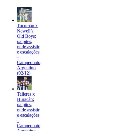
Tucumán x
Newell’s
Old Boys:
palpites,
onde assistir
e escalações
–
Campeonato
Argentino
(02/12)
Talleres x
Huracán:
palpites,
onde assistir
e escalações
–
Campeonato
Argentino