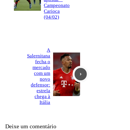
Campeonato
Carioca
(04/02)
A
Salernitana
fecha o
mercado
com um
novo
defensor:
estrela
chega à
Itália
Deixe um comentário