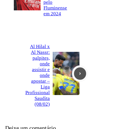
pelo
Fluminense
em 2024
Al Hilal x
Al Nassr:
palpites,
onde
assistir e
onde
apostar –
Liga
Profissional
Saudita
(08/02)
Deixe um comentário