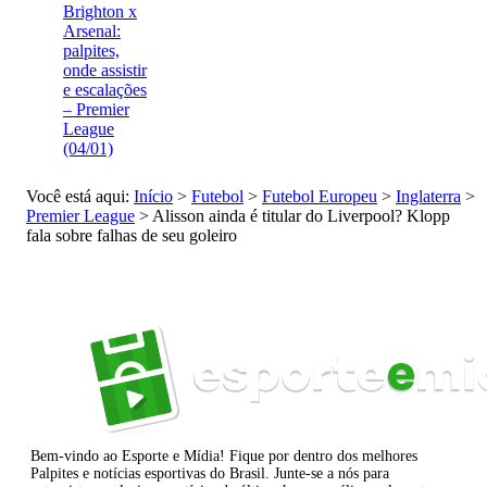
Brighton x
Arsenal:
palpites,
onde assistir
e escalações
– Premier
League
(04/01)
Você está aqui:
Início
>
Futebol
>
Futebol Europeu
>
Inglaterra
>
Premier League
>
Alisson ainda é titular do Liverpool? Klopp
fala sobre falhas de seu goleiro
Bem-vindo ao Esporte e Mídia! Fique por dentro dos melhores
Palpites e notícias esportivas do Brasil. Junte-se a nós para