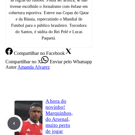
as regras do futebol. Podia ser árbitra, se não
tivesse escolhido o Jornalismo com ênfase em
cobertura esportiva. Esteve nas Copas do Qatar
e da Rússia, repercutindo o Mundial de
Futebol para o público brasileiro. Torcedora
do Santos, é súdita do Rei Pelé e Lucas
Paquetá.
Compartilhar
no Facebook
Compartilhar
no X
Enviar
pelo Whatsapp
Autor
Amanda Alvarez
A hora do
novinho!
Marquinhos,
do Arsenal,
muito perto
de jogar