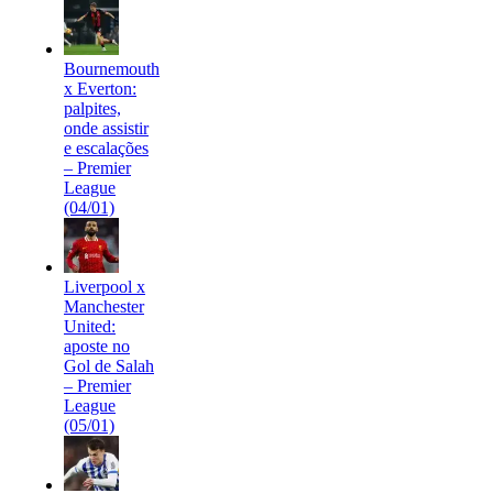
Bournemouth
x Everton:
palpites,
onde assistir
e escalações
– Premier
League
(04/01)
Liverpool x
Manchester
United:
aposte no
Gol de Salah
– Premier
League
(05/01)