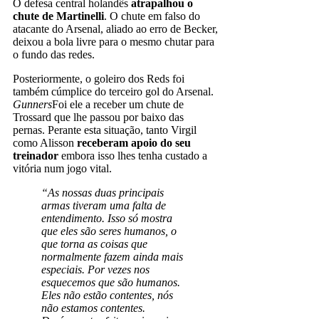
O defesa central holandês
atrapalhou o
chute de Martinelli
. O chute em falso do
atacante do Arsenal, aliado ao erro de Becker,
deixou a bola livre para o mesmo chutar para
o fundo das redes.
Posteriormente, o goleiro dos Reds foi
também cúmplice do terceiro gol do Arsenal.
Gunners
Foi ele a receber um chute de
Trossard que lhe passou por baixo das
pernas. Perante esta situação, tanto Virgil
como Alisson
receberam apoio do seu
treinador
embora isso lhes tenha custado a
vitória num jogo vital.
“As nossas duas principais
armas tiveram uma falta de
entendimento. Isso só mostra
que eles são seres humanos, o
que torna as coisas que
normalmente fazem ainda mais
especiais. Por vezes nos
esquecemos que são humanos.
Eles não estão contentes, nós
não estamos contentes.